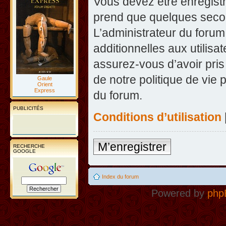
Vous devez être enregist
prend que quelques secon
L’administrateur du foru
additionnelles aux utilisa
assurez-vous d’avoir pris
de notre politique de vie 
Gaule
Orient
Express
du forum.
PUBLICITÉS
Conditions d’utilisation
M’enregistrer
RECHERCHE
GOOGLE
Index du forum
Powered by
php