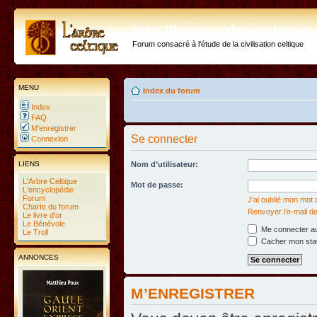
http://forum.arbre-celtiqu
Forum consacré à l'étude de la civilisation celtique
MENU
Index du forum
Index
FAQ
M’enregistrer
Se connecter
Connexion
LIENS
Nom d’utilisateur:
L'Arbre Celtique
Mot de passe:
L'encyclopédie
Forum
J’ai oublié mon mot
Charte du forum
Renvoyer l’e-mail de
Le livre d'or
Le Bénévole
Me connecter au
Le Troll
Cacher mon statu
ANNONCES
M’ENREGISTRER