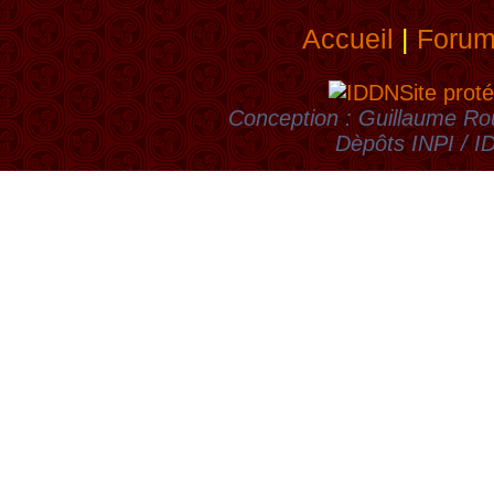
Accueil
|
Foru
Site proté
Conception : Guillaume Rou
Dèpôts INPI / 