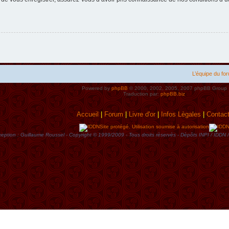
L’équipe du fo
Powered by
phpBB
© 2000, 2002, 2005, 2007 phpBB Group
Traduction par:
phpBB.biz
Accueil
|
Forum
|
Livre d'or
|
Infos Lègales
|
Contac
Site protégé. Utilisation soumise à autorisation
eption : Guillaume Roussel - Copyright © 1999/2009 - Tous droits rèservès - Dèpôts INPI / ID