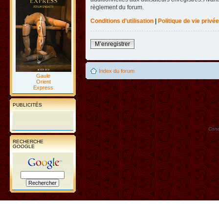
règlement du forum.
Conditions d’utilisation
|
Politique de vie privée
M’enregistrer
Index du forum
Gaule
Orient
Express
PUBLICITÉS
Conc
RECHERCHE
GOOGLE