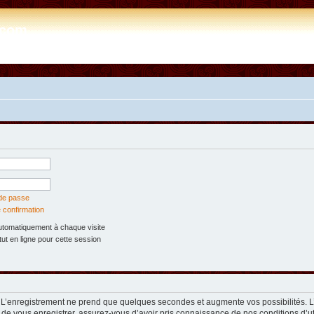
e.com
 de passe
 confirmation
tomatiquement à chaque visite
t en ligne pour cette session
. L’enregistrement ne prend que quelques secondes et augmente vos possibilités. 
 de vous enregistrer, assurez-vous d’avoir pris connaissance de nos conditions d’util