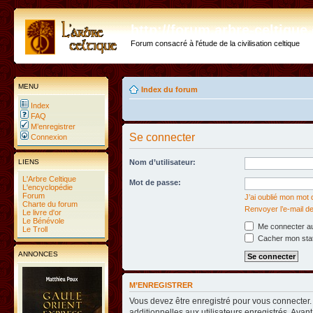
http://forum.arbre-celtiqu
Forum consacré à l'étude de la civilisation celtique
MENU
Index du forum
Index
FAQ
M’enregistrer
Se connecter
Connexion
LIENS
Nom d’utilisateur:
L'Arbre Celtique
Mot de passe:
L'encyclopédie
Forum
J’ai oublié mon mot
Charte du forum
Renvoyer l’e-mail de
Le livre d'or
Le Bénévole
Me connecter au
Le Troll
Cacher mon statu
ANNONCES
M’ENREGISTRER
Vous devez être enregistré pour vous connecter
additionnelles aux utilisateurs enregistrés. Avant