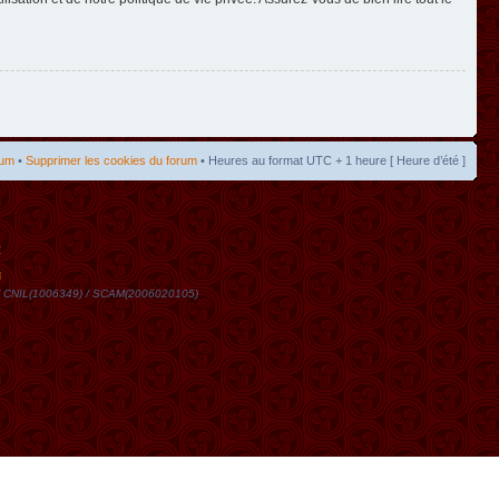
rum
•
Supprimer les cookies du forum
• Heures au format UTC + 1 heure [ Heure d’été ]
t
DN / CNIL(1006349) / SCAM(2006020105)