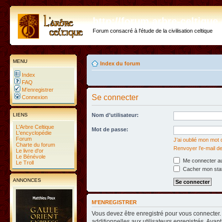
http://forum.arbre-celtiqu
Forum consacré à l'étude de la civilisation celtique
MENU
Index du forum
Index
FAQ
M’enregistrer
Se connecter
Connexion
LIENS
Nom d’utilisateur:
L'Arbre Celtique
Mot de passe:
L'encyclopédie
Forum
J’ai oublié mon mot
Charte du forum
Renvoyer l’e-mail de
Le livre d'or
Le Bénévole
Me connecter au
Le Troll
Cacher mon statu
ANNONCES
M’ENREGISTRER
Vous devez être enregistré pour vous connecter
additionnelles aux utilisateurs enregistrés. Avant