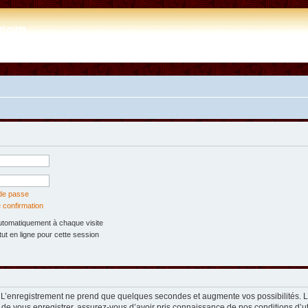
e.com
 de passe
 confirmation
tomatiquement à chaque visite
t en ligne pour cette session
. L’enregistrement ne prend que quelques secondes et augmente vos possibilités. 
 de vous enregistrer, assurez-vous d’avoir pris connaissance de nos conditions d’util