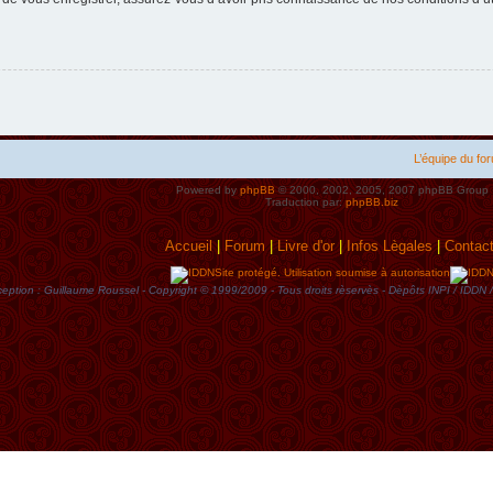
L’équipe du fo
Powered by
phpBB
© 2000, 2002, 2005, 2007 phpBB Group
Traduction par:
phpBB.biz
Accueil
|
Forum
|
Livre d'or
|
Infos Lègales
|
Contac
Site protégé. Utilisation soumise à autorisation
eption : Guillaume Roussel - Copyright © 1999/2009 - Tous droits rèservès - Dèpôts INPI / ID