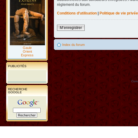
règlement du forum.
Conditions d’utilisation
|
Politique de vie privée
M’enregistrer
Index du forum
Gaule
Orient
Express
PUBLICITÉS
Conc
RECHERCHE
GOOGLE