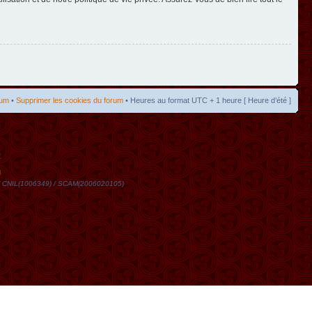
rum
•
Supprimer les cookies du forum
• Heures au format UTC + 1 heure [ Heure d’été ]
t
DN / CNIL(1006349) / SCAM(2006020105)