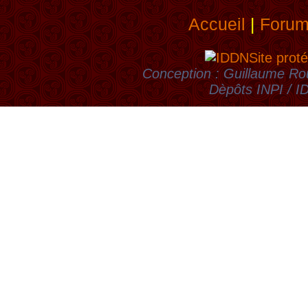
Accueil
|
Foru
Site proté
Conception : Guillaume Rou
Dèpôts INPI / 