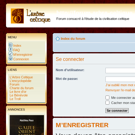
http://forum.arbre-celtiqu
Forum consacré à l'étude de la civilisation celtique
MENU
Index du forum
Index
FAQ
M’enregistrer
Se connecter
Connexion
LIENS
Nom d’utilisateur:
L'Arbre Celtique
Mot de passe:
L'encyclopédie
Forum
J’ai oublié mon mot
Charte du forum
Renvoyer l’e-mail de
Le livre d'or
Le Bénévole
Me connecter au
Le Troll
Cacher mon statu
ANNONCES
M’ENREGISTRER