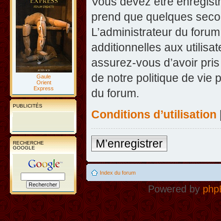
Vous devez être enregist
prend que quelques secon
L’administrateur du foru
additionnelles aux utilisa
assurez-vous d’avoir pris
de notre politique de vie 
Gaule
Orient
Express
du forum.
PUBLICITÉS
Conditions d’utilisation
M’enregistrer
RECHERCHE
GOOGLE
Index du forum
Powered by
php