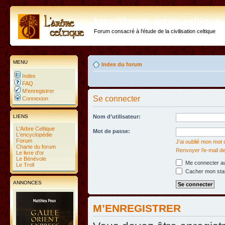
http://forum.arbre-celtiqu
Forum consacré à l'étude de la civilisation celtique
MENU
Index du forum
Index
FAQ
M’enregistrer
Se connecter
Connexion
LIENS
Nom d’utilisateur:
L'Arbre Celtique
Mot de passe:
L'encyclopédie
Forum
J’ai oublié mon mot
Charte du forum
Renvoyer l’e-mail de
Le livre d'or
Le Bénévole
Me connecter au
Le Troll
Cacher mon statu
ANNONCES
M’ENREGISTRER