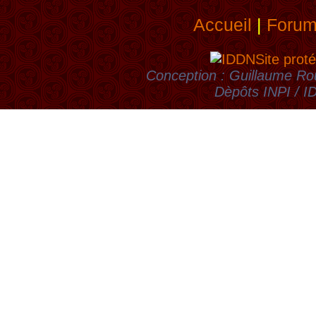
Accueil
|
Foru
Site proté
Conception : Guillaume Rou
Dèpôts INPI / 