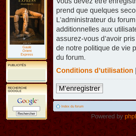
Vous devez être enregist
prend que quelques secon
L’administrateur du foru
additionnelles aux utilisa
assurez-vous d’avoir pris
de notre politique de vie 
Gaule
Orient
Express
du forum.
PUBLICITÉS
Conditions d’utilisation
M’enregistrer
RECHERCHE
GOOGLE
Index du forum
Powered by
php