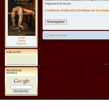
règlement du forum.
Conditions d’utilisation
|
Politique de vie privée
M’enregistrer
Index du forum
Gaule
Orient
Express
PUBLICITÉS
Conc
RECHERCHE
GOOGLE