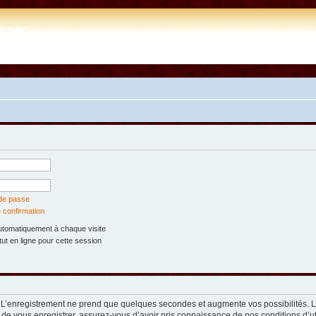
e.com
 de passe
 confirmation
tomatiquement à chaque visite
t en ligne pour cette session
. L’enregistrement ne prend que quelques secondes et augmente vos possibilités. 
 de vous enregistrer, assurez-vous d’avoir pris connaissance de nos conditions d’util