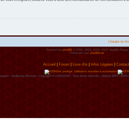
L’équipe du fo
Powered by
phpBB
© 2000, 2002, 2005, 2007 phpBB Group
Traduction par:
phpBB.biz
Accueil
|
Forum
|
Livre d'or
|
Infos Lègales
|
Contac
Site protégé. Utilisation soumise à autorisation
eption : Guillaume Roussel - Copyright © 1999/2009 - Tous droits rèservès - Dèpôts INPI / ID