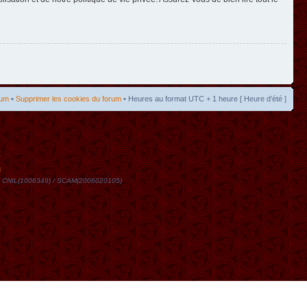
rum
•
Supprimer les cookies du forum
• Heures au format UTC + 1 heure [ Heure d’été ]
t
DN / CNIL(1006349) / SCAM(2006020105)