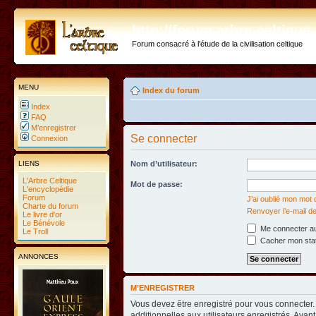
http://forum.arbre-celtiqu
Forum consacré à l'étude de la civilisation celtique
MENU
Index du forum
Index
FAQ
M’enregistrer
Se connecter
Connexion
LIENS
Nom d’utilisateur:
L'Arbre Celtique
Mot de passe:
L'encyclopédie
Forum
J’ai oublié mon mot
Charte du forum
Renvoyer l’e-mail de
Le livre d'or
Le Bénévole
Me connecter au
Le Troll
Cacher mon statu
ANNONCES
M’ENREGISTRER
Vous devez être enregistré pour vous connecter
additionnelles aux utilisateurs enregistrés. Avant