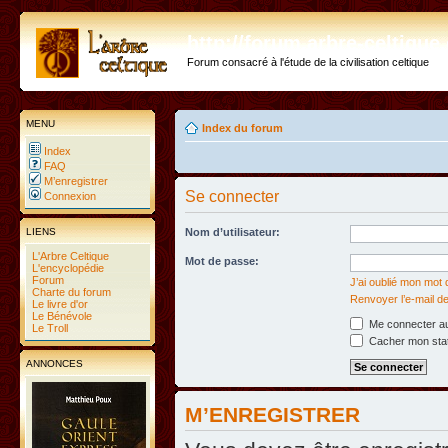
http://forum.arbre-celtiqu
Forum consacré à l'étude de la civilisation celtique
MENU
Index du forum
Index
FAQ
M’enregistrer
Se connecter
Connexion
LIENS
Nom d’utilisateur:
L'Arbre Celtique
Mot de passe:
L'encyclopédie
Forum
J’ai oublié mon mot
Charte du forum
Renvoyer l’e-mail de
Le livre d'or
Le Bénévole
Me connecter au
Le Troll
Cacher mon statu
ANNONCES
M’ENREGISTRER