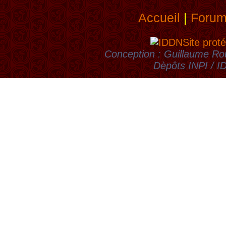
Accueil
|
Foru
Site proté
Conception : Guillaume Rou
Dèpôts INPI / 