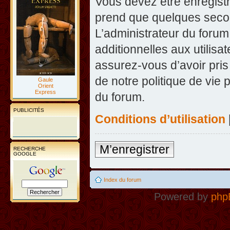
Vous devez être enregist
prend que quelques secon
L’administrateur du foru
additionnelles aux utilisa
assurez-vous d’avoir pris
de notre politique de vie 
Gaule
Orient
Express
du forum.
PUBLICITÉS
Conditions d’utilisation
M’enregistrer
RECHERCHE
GOOGLE
Index du forum
Powered by
php