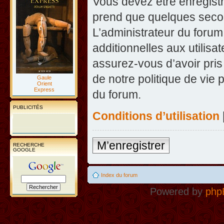
Vous devez être enregist
prend que quelques secon
L’administrateur du foru
additionnelles aux utilisa
assurez-vous d’avoir pris
de notre politique de vie 
Gaule
Orient
Express
du forum.
PUBLICITÉS
Conditions d’utilisation
M’enregistrer
RECHERCHE
GOOGLE
Index du forum
Powered by
php