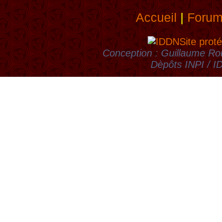
Accueil
|
Foru
Site proté
Conception : Guillaume Rou
Dèpôts INPI / 