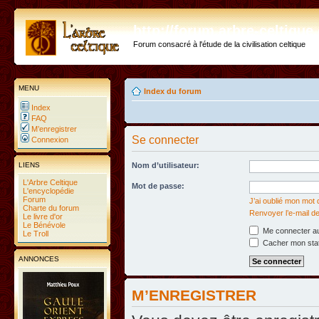
http://forum.arbre-celtiqu
Forum consacré à l'étude de la civilisation celtique
MENU
Index du forum
Index
FAQ
M’enregistrer
Se connecter
Connexion
LIENS
Nom d’utilisateur:
L'Arbre Celtique
Mot de passe:
L'encyclopédie
Forum
J’ai oublié mon mot
Charte du forum
Renvoyer l’e-mail de
Le livre d'or
Le Bénévole
Me connecter au
Le Troll
Cacher mon statu
ANNONCES
M’ENREGISTRER