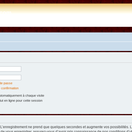
e.com
 de passe
 confirmation
tomatiquement à chaque visite
t en ligne pour cette session
. L’enregistrement ne prend que quelques secondes et augmente vos possibilités. 
 de vous enregistrer, assurez-vous d’avoir pris connaissance de nos conditions d’util