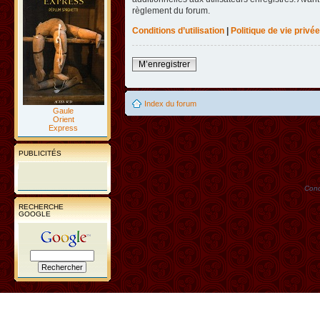
règlement du forum.
Conditions d’utilisation
|
Politique de vie privée
M’enregistrer
Index du forum
Gaule
Orient
Express
PUBLICITÉS
Conc
RECHERCHE
GOOGLE