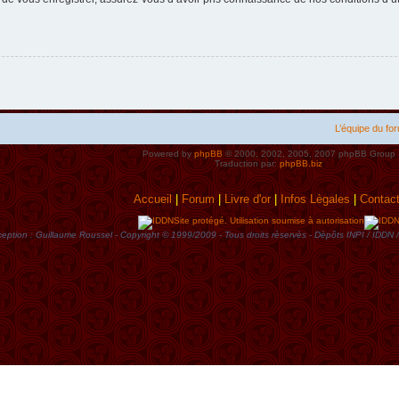
L’équipe du fo
Powered by
phpBB
© 2000, 2002, 2005, 2007 phpBB Group
Traduction par:
phpBB.biz
Accueil
|
Forum
|
Livre d'or
|
Infos Lègales
|
Contac
Site protégé. Utilisation soumise à autorisation
eption : Guillaume Roussel - Copyright © 1999/2009 - Tous droits rèservès - Dèpôts INPI / ID