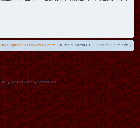
rum
•
Supprimer les cookies du forum
• Heures au format UTC + 1 heure [ Heure d’été ]
t
DN / CNIL(1006349) / SCAM(2006020105)