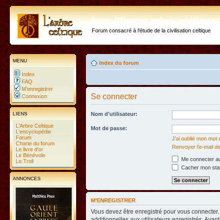
http://forum.arbre-celtiqu
Forum consacré à l'étude de la civilisation celtique
MENU
Index du forum
Index
FAQ
M’enregistrer
Se connecter
Connexion
LIENS
Nom d’utilisateur:
L'Arbre Celtique
Mot de passe:
L'encyclopédie
Forum
J’ai oublié mon mot
Charte du forum
Renvoyer l’e-mail de
Le livre d'or
Le Bénévole
Me connecter au
Le Troll
Cacher mon statu
ANNONCES
M’ENREGISTRER
Vous devez être enregistré pour vous connecter
additionnelles aux utilisateurs enregistrés. Avant