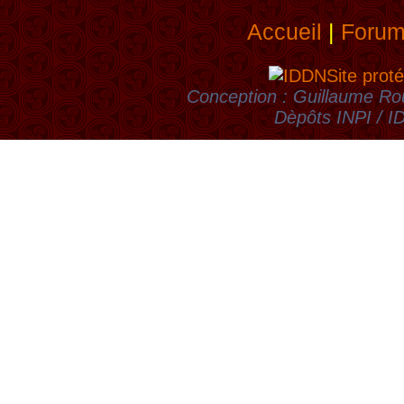
Accueil
|
Foru
Site proté
Conception : Guillaume Rou
Dèpôts INPI / 