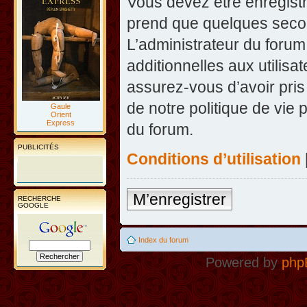
Vous devez être enregist
prend que quelques secon
L’administrateur du foru
additionnelles aux utilisa
assurez-vous d’avoir pris
de notre politique de vie 
Gaule
Orient
Express
du forum.
PUBLICITÉS
Conditions d’utilisation
M’enregistrer
RECHERCHE
GOOGLE
Index du forum
Powered by
php