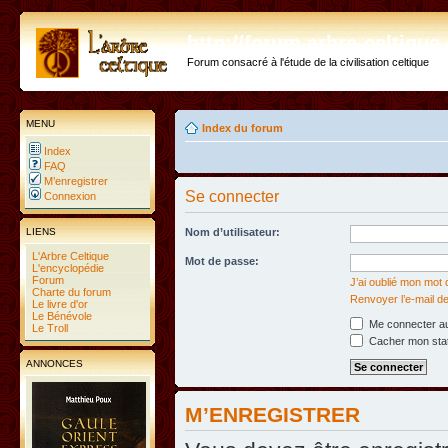
http://forum.arbre-celtiqu
Forum consacré à l'étude de la civilisation celtique
MENU
Index du forum
Index
FAQ
M’enregistrer
Se connecter
Connexion
LIENS
Nom d’utilisateur:
L'Arbre Celtique
Mot de passe:
L'encyclopédie
Forum
J’ai oublié mon mot
Charte du forum
Renvoyer l’e-mail de
Le livre d'or
Le Bénévole
Me connecter au
Le Troll
Cacher mon statu
ANNONCES
M’ENREGISTRER