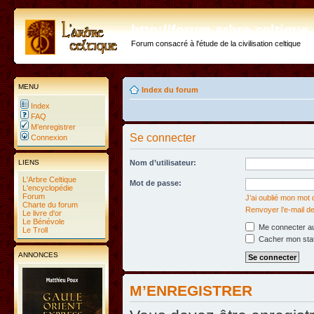
http://forum.arbre-celtiqu
Forum consacré à l'étude de la civilisation celtique
MENU
Index du forum
Index
FAQ
M’enregistrer
Se connecter
Connexion
LIENS
Nom d’utilisateur:
L'Arbre Celtique
Mot de passe:
L'encyclopédie
Forum
J’ai oublié mon mot
Charte du forum
Renvoyer l’e-mail de
Le livre d'or
Le Bénévole
Me connecter au
Le Troll
Cacher mon statu
ANNONCES
M’ENREGISTRER