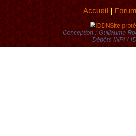
Accueil
|
Foru
Site proté
Conception : Guillaume Rou
Dèpôts INPI / 