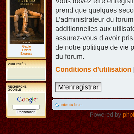
Vous devez être enregist
prend que quelques secon
L’administrateur du foru
additionnelles aux utilisa
assurez-vous d’avoir pris
de notre politique de vie 
Gaule
Orient
Express
du forum.
PUBLICITÉS
Conditions d’utilisation
M’enregistrer
RECHERCHE
GOOGLE
Index du forum
Powered by
php