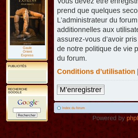
Vous devez être enregist
prend que quelques secon
L’administrateur du foru
additionnelles aux utilisa
assurez-vous d’avoir pris
de notre politique de vie 
Gaule
Orient
Express
du forum.
PUBLICITÉS
Conditions d’utilisation
M’enregistrer
RECHERCHE
GOOGLE
Index du forum
Powered by
php