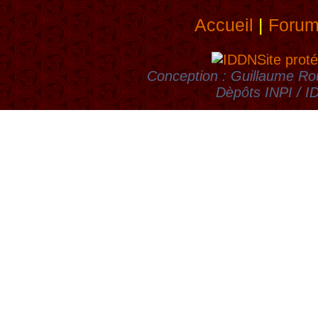
Accueil
|
Foru
Site proté
Conception : Guillaume Rou
Dèpôts INPI / 