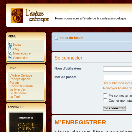
http://forum.arbre-celtiqu
Forum consacré à l'étude de la civilisation celtique
MENU
Index du forum
Index
FAQ
M’enregistrer
Se connecter
Connexion
LIENS
Nom d’utilisateur:
L'Arbre Celtique
Mot de passe:
L'encyclopédie
Forum
J’ai oublié mon mot
Charte du forum
Renvoyer l’e-mail de
Le livre d'or
Le Bénévole
Me connecter au
Le Troll
Cacher mon statu
ANNONCES
M’ENREGISTRER