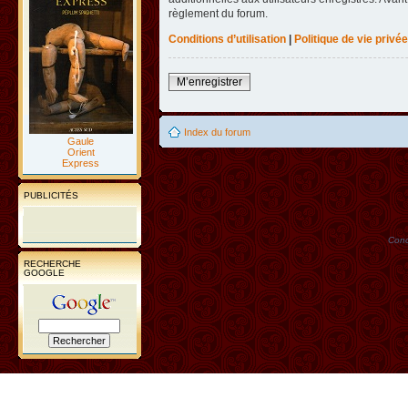
règlement du forum.
Conditions d’utilisation
|
Politique de vie privée
M’enregistrer
Index du forum
Gaule
Orient
Express
PUBLICITÉS
Conc
RECHERCHE
GOOGLE