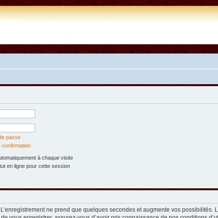
e.com
 de passe
 confirmation
tomatiquement à chaque visite
t en ligne pour cette session
. L’enregistrement ne prend que quelques secondes et augmente vos possibilités. 
 de vous enregistrer, assurez-vous d’avoir pris connaissance de nos conditions d’util