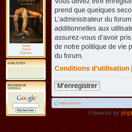
Vous devez être enregist
prend que quelques secon
L’administrateur du foru
additionnelles aux utilisa
assurez-vous d’avoir pris
de notre politique de vie 
Gaule
Orient
Express
du forum.
PUBLICITÉS
Conditions d’utilisation
M’enregistrer
RECHERCHE
GOOGLE
Index du forum
Powered by
php