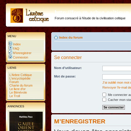
http://forum.arbre-celtiqu
Forum consacré à l'étude de la civilisation celtique
MENU
Index du forum
Index
FAQ
M’enregistrer
Se connecter
Connexion
LIENS
Nom d’utilisateur:
L'Arbre Celtique
Mot de passe:
L'encyclopédie
Forum
J’ai oublié mon mot
Charte du forum
Renvoyer l’e-mail de
Le livre d'or
Le Bénévole
Me connecter au
Le Troll
Cacher mon statu
ANNONCES
M’ENREGISTRER