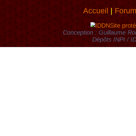
Accueil
|
Foru
Site proté
Conception : Guillaume Rou
Dèpôts INPI / 