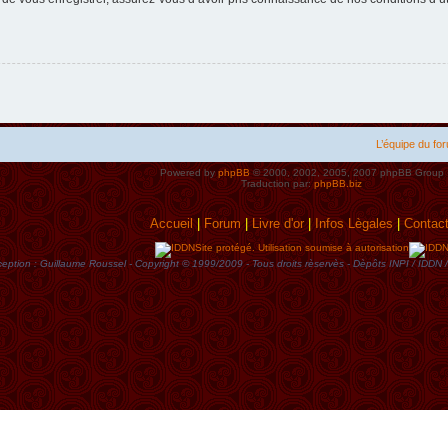
L’équipe du fo
Powered by
phpBB
© 2000, 2002, 2005, 2007 phpBB Group
Traduction par:
phpBB.biz
Accueil
|
Forum
|
Livre d'or
|
Infos Lègales
|
Contac
Site protégé. Utilisation soumise à autorisation
eption : Guillaume Roussel - Copyright © 1999/2009 - Tous droits rèservès - Dèpôts INPI / ID