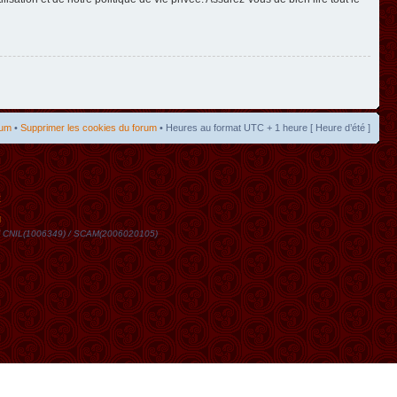
rum
•
Supprimer les cookies du forum
• Heures au format UTC + 1 heure [ Heure d’été ]
t
DN / CNIL(1006349) / SCAM(2006020105)