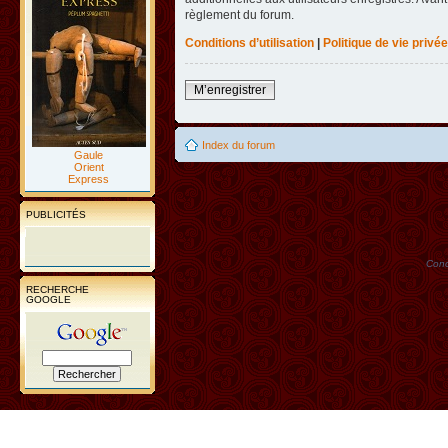
règlement du forum.
Conditions d’utilisation
|
Politique de vie privée
M’enregistrer
Index du forum
Gaule
Orient
Express
PUBLICITÉS
Conc
RECHERCHE
GOOGLE