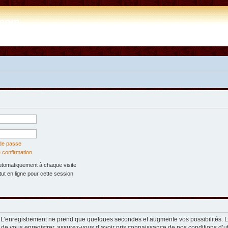
e.com
 de passe
 confirmation
tomatiquement à chaque visite
t en ligne pour cette session
. L’enregistrement ne prend que quelques secondes et augmente vos possibilités. 
 de vous enregistrer, assurez-vous d’avoir pris connaissance de nos conditions d’util