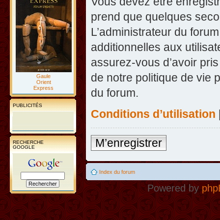
Vous devez être enregist
prend que quelques secon
L’administrateur du foru
additionnelles aux utilisa
assurez-vous d’avoir pris
de notre politique de vie 
Gaule
Orient
Express
du forum.
PUBLICITÉS
Conditions d’utilisation
M’enregistrer
RECHERCHE
GOOGLE
Index du forum
Powered by
php