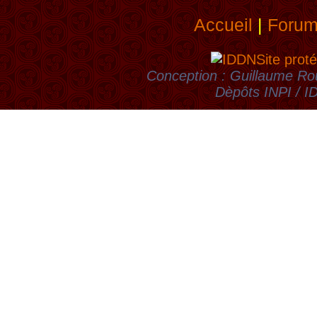
Accueil
|
Foru
Site proté
Conception : Guillaume Rou
Dèpôts INPI / 