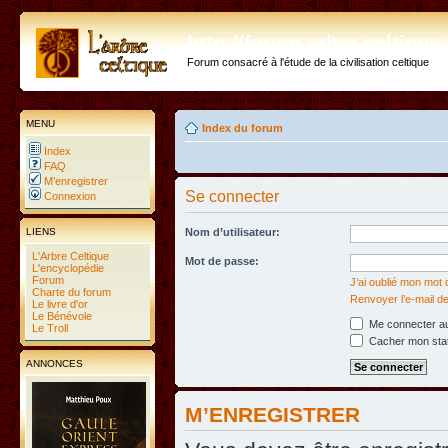
http://forum.arbre-celtiqu
Forum consacré à l'étude de la civilisation celtique
MENU
Index du forum
Index
FAQ
M’enregistrer
Se connecter
Connexion
LIENS
Nom d’utilisateur:
L'Arbre Celtique
Mot de passe:
L'encyclopédie
Forum
J’ai oublié mon mot
Charte du forum
Renvoyer l’e-mail de
Le livre d'or
Le Bénévole
Me connecter au
Le Troll
Cacher mon statu
ANNONCES
M’ENREGISTRER