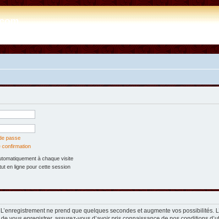
e.com
 de passe
 confirmation
tomatiquement à chaque visite
t en ligne pour cette session
. L’enregistrement ne prend que quelques secondes et augmente vos possibilités. 
 de vous enregistrer, assurez-vous d’avoir pris connaissance de nos conditions d’util