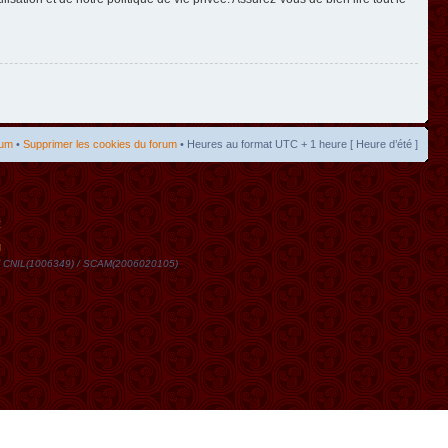
rum
•
Supprimer les cookies du forum
• Heures au format UTC + 1 heure [ Heure d’été ]
t
DN / CNIL(1006349) / SCAM(2006020105)