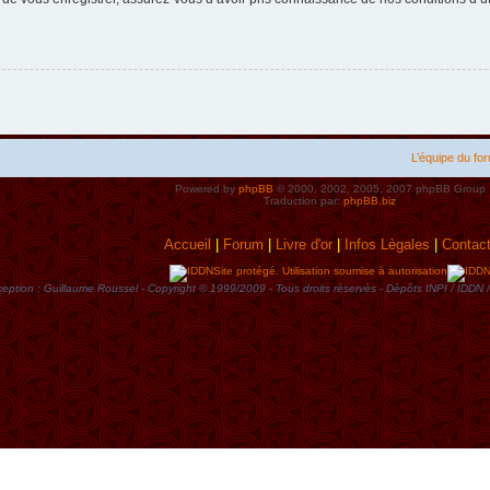
L’équipe du fo
Powered by
phpBB
© 2000, 2002, 2005, 2007 phpBB Group
Traduction par:
phpBB.biz
Accueil
|
Forum
|
Livre d'or
|
Infos Lègales
|
Contac
Site protégé. Utilisation soumise à autorisation
eption : Guillaume Roussel - Copyright © 1999/2009 - Tous droits rèservès - Dèpôts INPI / ID