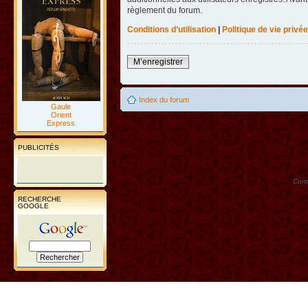
règlement du forum.
Conditions d’utilisation
|
Politique de vie privée
M’enregistrer
Index du forum
Gaule
Orient
Express
PUBLICITÉS
Conc
RECHERCHE
GOOGLE