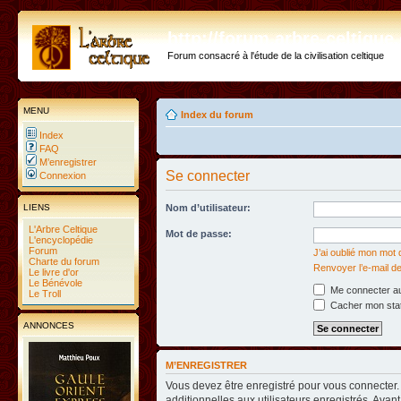
http://forum.arbre-celtiqu
Forum consacré à l'étude de la civilisation celtique
MENU
Index du forum
Index
FAQ
M’enregistrer
Se connecter
Connexion
LIENS
Nom d’utilisateur:
L'Arbre Celtique
Mot de passe:
L'encyclopédie
Forum
J’ai oublié mon mot
Charte du forum
Renvoyer l’e-mail de
Le livre d'or
Le Bénévole
Me connecter au
Le Troll
Cacher mon statu
ANNONCES
M’ENREGISTRER
Vous devez être enregistré pour vous connecter
additionnelles aux utilisateurs enregistrés. Avant