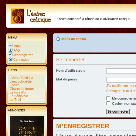
http://forum.arbre-celtiqu
Forum consacré à l'étude de la civilisation celtique
MENU
Index du forum
Index
FAQ
M’enregistrer
Se connecter
Connexion
LIENS
Nom d’utilisateur:
L'Arbre Celtique
Mot de passe:
L'encyclopédie
Forum
J’ai oublié mon mot
Charte du forum
Renvoyer l’e-mail de
Le livre d'or
Le Bénévole
Me connecter au
Le Troll
Cacher mon statu
ANNONCES
M’ENREGISTRER