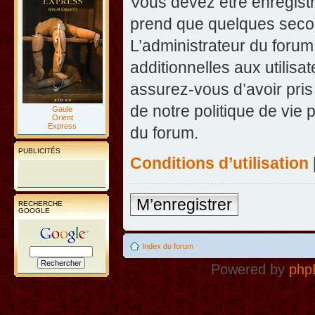
Vous devez être enregist
prend que quelques secon
L’administrateur du foru
additionnelles aux utilisa
assurez-vous d’avoir pris
de notre politique de vie 
Gaule
Orient
Express
du forum.
PUBLICITÉS
Conditions d’utilisation
M’enregistrer
RECHERCHE
GOOGLE
Index du forum
Powered by
php