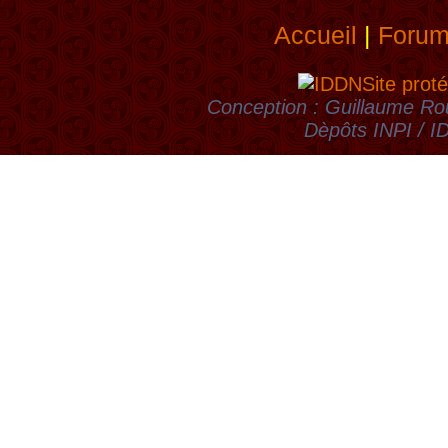
Accueil
|
Foru
Site proté
Conception : Guillaume Rou
Dèpôts INPI / 