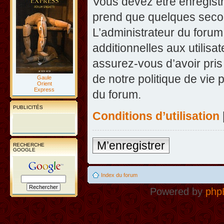
Vous devez être enregist
prend que quelques secon
L’administrateur du foru
additionnelles aux utilisa
assurez-vous d’avoir pris
de notre politique de vie 
Gaule
Orient
Express
du forum.
PUBLICITÉS
Conditions d’utilisation
M’enregistrer
RECHERCHE
GOOGLE
Index du forum
Powered by
php