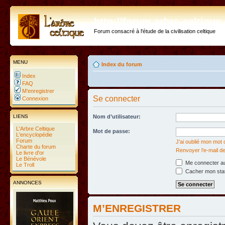
http://forum.arbre-celtiqu
Forum consacré à l'étude de la civilisation celtique
MENU
Index du forum
Index
FAQ
M’enregistrer
Se connecter
Connexion
LIENS
Nom d’utilisateur:
L'Arbre Celtique
Mot de passe:
L'encyclopédie
Forum
J’ai oublié mon mot
Charte du forum
Renvoyer l’e-mail de
Le livre d'or
Le Bénévole
Me connecter au
Le Troll
Cacher mon statu
ANNONCES
M’ENREGISTRER