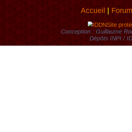
Accueil
|
Foru
Site proté
Conception : Guillaume Rou
Dèpôts INPI / 