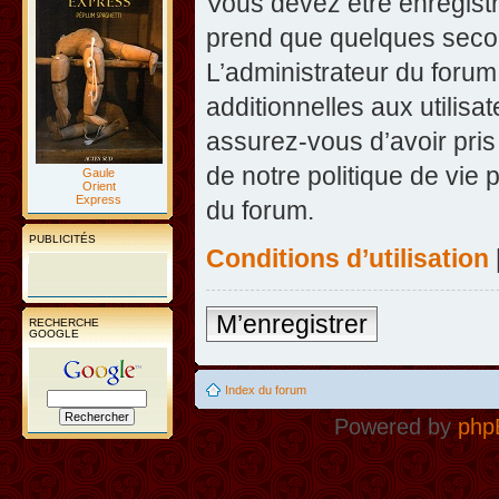
Vous devez être enregist
prend que quelques secon
L’administrateur du foru
additionnelles aux utilisa
assurez-vous d’avoir pris
de notre politique de vie 
Gaule
Orient
Express
du forum.
PUBLICITÉS
Conditions d’utilisation
M’enregistrer
RECHERCHE
GOOGLE
Index du forum
Powered by
php