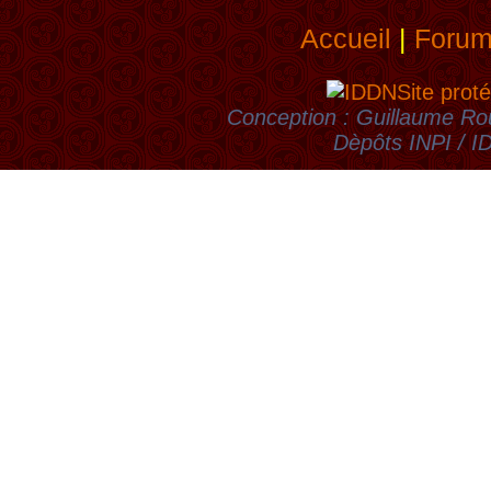
Accueil
|
Foru
Site proté
Conception : Guillaume Rou
Dèpôts INPI / 