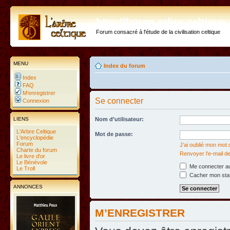
http://forum.arbre-celtiqu
Forum consacré à l'étude de la civilisation celtique
MENU
Index du forum
Index
FAQ
M’enregistrer
Se connecter
Connexion
LIENS
Nom d’utilisateur:
L'Arbre Celtique
Mot de passe:
L'encyclopédie
Forum
J’ai oublié mon mot
Charte du forum
Renvoyer l’e-mail de
Le livre d'or
Le Bénévole
Me connecter au
Le Troll
Cacher mon statu
ANNONCES
M’ENREGISTRER