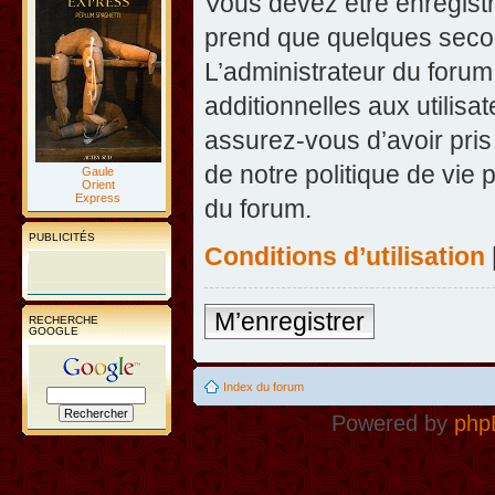
Vous devez être enregist
prend que quelques secon
L’administrateur du foru
additionnelles aux utilisa
assurez-vous d’avoir pris
de notre politique de vie 
Gaule
Orient
Express
du forum.
PUBLICITÉS
Conditions d’utilisation
M’enregistrer
RECHERCHE
GOOGLE
Index du forum
Powered by
php