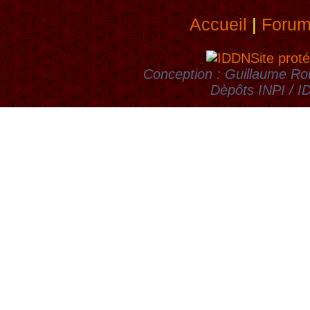
Accueil
|
Foru
Site proté
Conception : Guillaume Rou
Dèpôts INPI / 