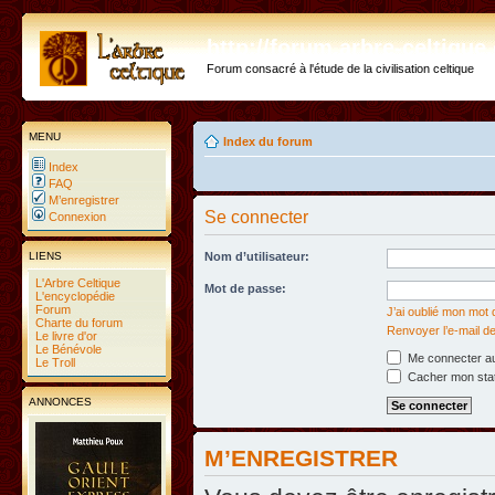
http://forum.arbre-celtiqu
Forum consacré à l'étude de la civilisation celtique
MENU
Index du forum
Index
FAQ
M’enregistrer
Se connecter
Connexion
LIENS
Nom d’utilisateur:
L'Arbre Celtique
Mot de passe:
L'encyclopédie
Forum
J’ai oublié mon mot
Charte du forum
Renvoyer l’e-mail de
Le livre d'or
Le Bénévole
Me connecter au
Le Troll
Cacher mon statu
ANNONCES
M’ENREGISTRER