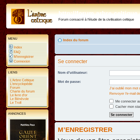
http://forum.arbre-celtiqu
Forum consacré à l'étude de la civilisation celtique
MENU
Index du forum
Index
FAQ
M’enregistrer
Se connecter
Connexion
LIENS
Nom d’utilisateur:
L'Arbre Celtique
Mot de passe:
L'encyclopédie
Forum
J’ai oublié mon mot
Charte du forum
Renvoyer l’e-mail de
Le livre d'or
Le Bénévole
Me connecter au
Le Troll
Cacher mon statu
ANNONCES
M’ENREGISTRER