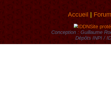
Accueil
|
Foru
Site proté
Conception : Guillaume Rou
Dèpôts INPI / 