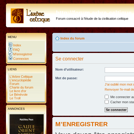
http://forum.arbre-celtiqu
Forum consacré à l'étude de la civilisation celtique
MENU
Index du forum
Index
FAQ
M’enregistrer
Se connecter
Connexion
LIENS
Nom d’utilisateur:
L'Arbre Celtique
Mot de passe:
L'encyclopédie
Forum
J’ai oublié mon mot
Charte du forum
Renvoyer l’e-mail de
Le livre d'or
Le Bénévole
Me connecter au
Le Troll
Cacher mon statu
ANNONCES
M’ENREGISTRER