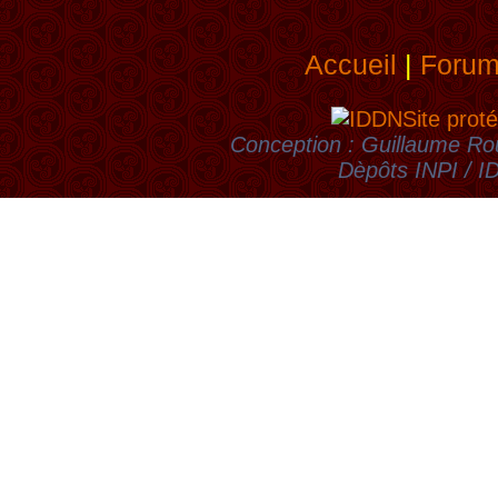
Accueil
|
Foru
Site proté
Conception : Guillaume Rou
Dèpôts INPI / 