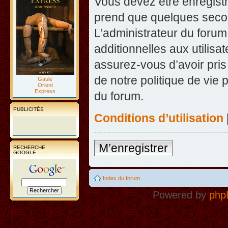
Vous devez être enregist
prend que quelques secon
L’administrateur du foru
additionnelles aux utilisa
assurez-vous d’avoir pris
de notre politique de vie 
Gaule
Orient
Express
du forum.
PUBLICITÉS
Conditions d’utilisation
M’enregistrer
RECHERCHE
GOOGLE
Index du forum
Powered by
php