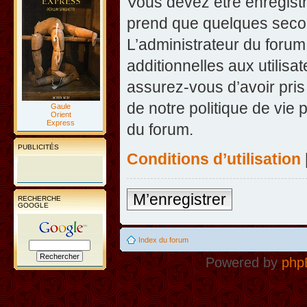
Vous devez être enregist
prend que quelques secon
L’administrateur du foru
additionnelles aux utilisa
assurez-vous d’avoir pris
de notre politique de vie 
Gaule
Orient
Express
du forum.
PUBLICITÉS
Conditions d’utilisation
M’enregistrer
RECHERCHE
GOOGLE
Index du forum
Powered by
php