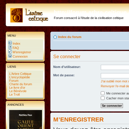
http://forum.arbre-celtiqu
Forum consacré à l'étude de la civilisation celtique
MENU
Index du forum
Index
FAQ
M’enregistrer
Se connecter
Connexion
LIENS
Nom d’utilisateur:
L'Arbre Celtique
Mot de passe:
L'encyclopédie
Forum
J’ai oublié mon mot
Charte du forum
Renvoyer l’e-mail de
Le livre d'or
Le Bénévole
Me connecter au
Le Troll
Cacher mon statu
ANNONCES
M’ENREGISTRER