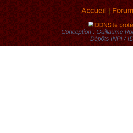
Accueil
|
Foru
Site proté
Conception : Guillaume Rou
Dèpôts INPI / 