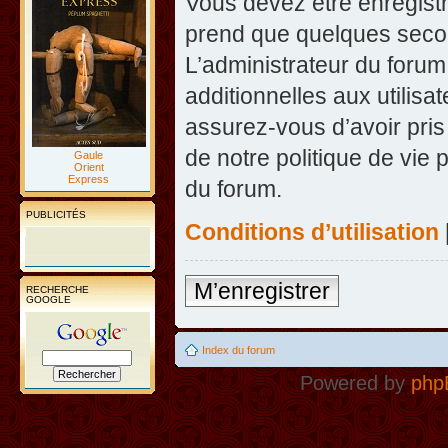
Vous devez être enregist
prend que quelques secon
L’administrateur du foru
additionnelles aux utilisa
assurez-vous d’avoir pris
de notre politique de vie 
Gaule
Orient
Express
du forum.
PUBLICITÉS
Conditions d’utilisation
M’enregistrer
RECHERCHE
GOOGLE
Index du forum
Powered by
php