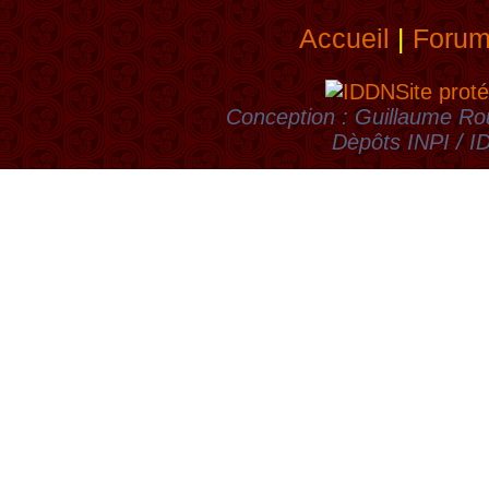
Accueil
|
Foru
Site proté
Conception : Guillaume Rou
Dèpôts INPI / 