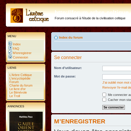
http://forum.arbre-celtiqu
Forum consacré à l'étude de la civilisation celtique
MENU
Index du forum
Index
FAQ
M’enregistrer
Se connecter
Connexion
LIENS
Nom d’utilisateur:
L'Arbre Celtique
Mot de passe:
L'encyclopédie
Forum
J’ai oublié mon mot
Charte du forum
Renvoyer l’e-mail de
Le livre d'or
Le Bénévole
Me connecter au
Le Troll
Cacher mon statu
ANNONCES
M’ENREGISTRER