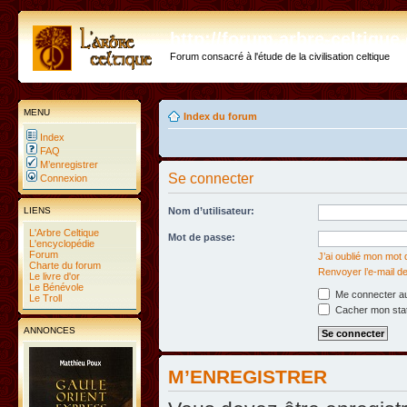
http://forum.arbre-celtiqu
Forum consacré à l'étude de la civilisation celtique
MENU
Index du forum
Index
FAQ
M’enregistrer
Se connecter
Connexion
LIENS
Nom d’utilisateur:
L'Arbre Celtique
Mot de passe:
L'encyclopédie
Forum
J’ai oublié mon mot
Charte du forum
Renvoyer l’e-mail de
Le livre d'or
Le Bénévole
Me connecter au
Le Troll
Cacher mon statu
ANNONCES
M’ENREGISTRER