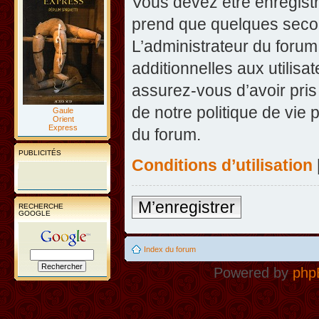
Vous devez être enregist
prend que quelques secon
L’administrateur du foru
additionnelles aux utilisa
assurez-vous d’avoir pris
de notre politique de vie 
Gaule
Orient
Express
du forum.
PUBLICITÉS
Conditions d’utilisation
M’enregistrer
RECHERCHE
GOOGLE
Index du forum
Powered by
php