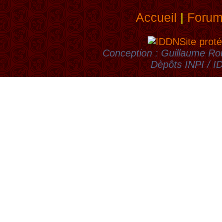
Accueil
|
Foru
Site proté
Conception : Guillaume Rou
Dèpôts INPI / 