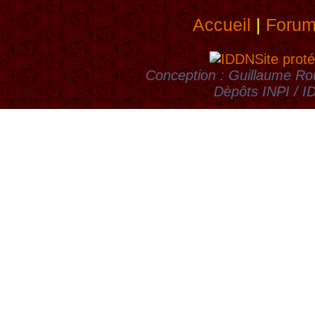
Accueil
|
Foru
Site proté
Conception : Guillaume Rou
Dèpôts INPI / 