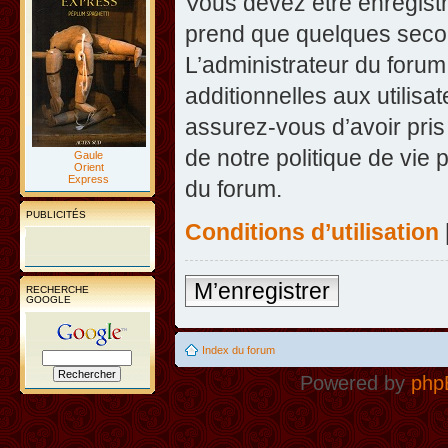
Vous devez être enregist
prend que quelques secon
L’administrateur du foru
additionnelles aux utilisa
assurez-vous d’avoir pris
de notre politique de vie 
Gaule
Orient
Express
du forum.
PUBLICITÉS
Conditions d’utilisation
M’enregistrer
RECHERCHE
GOOGLE
Index du forum
Powered by
php