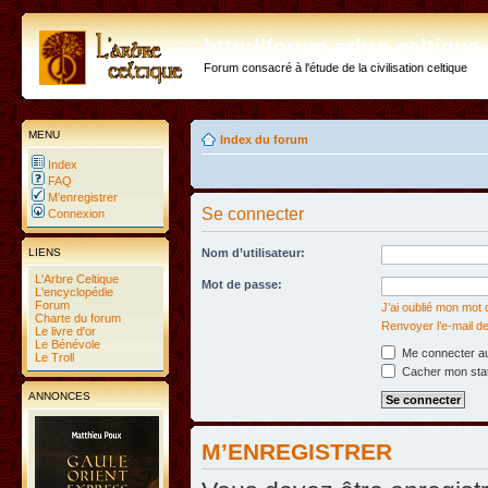
http://forum.arbre-celtiqu
Forum consacré à l'étude de la civilisation celtique
MENU
Index du forum
Index
FAQ
M’enregistrer
Se connecter
Connexion
LIENS
Nom d’utilisateur:
L'Arbre Celtique
Mot de passe:
L'encyclopédie
Forum
J’ai oublié mon mot
Charte du forum
Renvoyer l’e-mail de
Le livre d'or
Le Bénévole
Me connecter au
Le Troll
Cacher mon statu
ANNONCES
M’ENREGISTRER