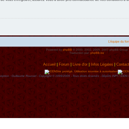
L’équipe du fo
Powered by
phpBB
© 2000, 2002, 2005, 2007 phpBB Group
Traduction par:
phpBB.biz
Accueil
|
Forum
|
Livre d'or
|
Infos Lègales
|
Contac
Site protégé. Utilisation soumise à autorisation
eption : Guillaume Roussel - Copyright © 1999/2009 - Tous droits rèservès - Dèpôts INPI / ID