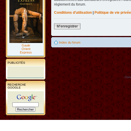
règlement du forum.
Conditions d’utilisation
|
Politique de vie privée
M’enregistrer
Index du forum
Gaule
Orient
Express
PUBLICITÉS
Conc
RECHERCHE
GOOGLE