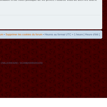
rum
•
Supprimer les cookies du forum
• Heures au format UTC + 1 heure [ Heure d’été ]
t
DN / CNIL(1006349) / SCAM(2006020105)