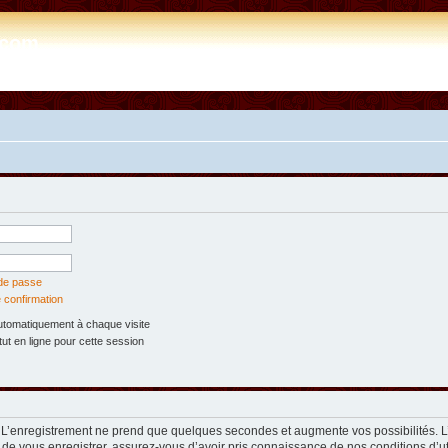
e.com
 de passe
 confirmation
tomatiquement à chaque visite
t en ligne pour cette session
. L’enregistrement ne prend que quelques secondes et augmente vos possibilités. 
 de vous enregistrer, assurez-vous d’avoir pris connaissance de nos conditions d’util