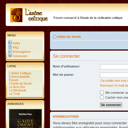
http://forum.arbre-celtiqu
Forum consacré à l'étude de la civilisation celtique
MENU
Index du forum
Index
FAQ
M’enregistrer
Se connecter
Connexion
LIENS
Nom d’utilisateur:
L'Arbre Celtique
Mot de passe:
L'encyclopédie
Forum
J’ai oublié mon mot
Charte du forum
Renvoyer l’e-mail de
Le livre d'or
Le Bénévole
Me connecter au
Le Troll
Cacher mon statu
ANNONCES
M’ENREGISTRER
Vous devez être enregistré pour vous connecter
additionnelles aux utilisateurs enregistrés. Avant