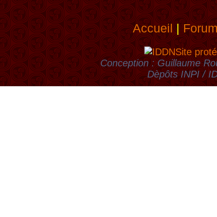
Accueil
|
Foru
Site proté
Conception : Guillaume Rou
Dèpôts INPI / 