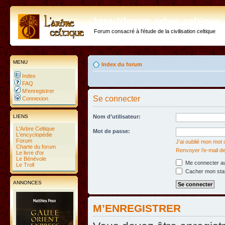
http://forum.arbre-celtiqu
Forum consacré à l'étude de la civilisation celtique
MENU
Index du forum
Index
FAQ
M’enregistrer
Se connecter
Connexion
LIENS
Nom d’utilisateur:
L'Arbre Celtique
Mot de passe:
L'encyclopédie
Forum
J’ai oublié mon mot
Charte du forum
Renvoyer l’e-mail de
Le livre d'or
Le Bénévole
Me connecter au
Le Troll
Cacher mon statu
ANNONCES
M’ENREGISTRER