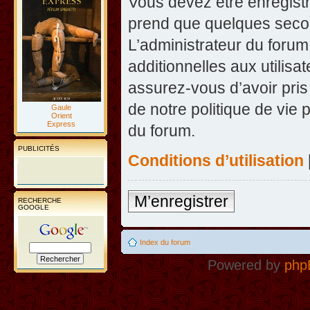
Vous devez être enregist
prend que quelques secon
L’administrateur du foru
additionnelles aux utilisa
assurez-vous d’avoir pris
de notre politique de vie 
Gaule
Orient
Express
du forum.
PUBLICITÉS
Conditions d’utilisation
M’enregistrer
RECHERCHE
GOOGLE
Index du forum
Powered by
php