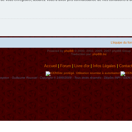
L’équipe du fo
Powered by
phpBB
© 2000, 2002, 2005, 2007 phpBB Group
Traduction par:
phpBB.biz
Accueil
|
Forum
|
Livre d'or
|
Infos Lègales
|
Contac
Site protégé. Utilisation soumise à autorisation
eption : Guillaume Roussel - Copyright © 1999/2009 - Tous droits rèservès - Dèpôts INPI / ID