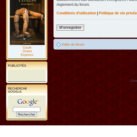
règlement du forum.
Conditions d’utilisation
|
Politique de vie privée
M’enregistrer
Index du forum
Gaule
Orient
Express
PUBLICITÉS
Conc
RECHERCHE
GOOGLE