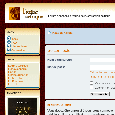
http://forum.arbre-celtiqu
Forum consacré à l'étude de la civilisation celtique
MENU
Index du forum
Index
FAQ
M’enregistrer
Se connecter
Connexion
LIENS
Nom d’utilisateur:
L'Arbre Celtique
Mot de passe:
L'encyclopédie
Forum
J’ai oublié mon mot
Charte du forum
Renvoyer l’e-mail de
Le livre d'or
Le Bénévole
Me connecter au
Le Troll
Cacher mon statu
ANNONCES
M’ENREGISTRER
Vous devez être enregistré pour vous connecter
additionnelles aux utilisateurs enregistrés. Avant