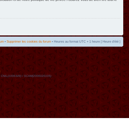
rum
•
Supprimer les cookies du forum
• Heures au format UTC + 1 heure [ Heure d’été ]
t
DN / CNIL(1006349) / SCAM(2006020105)