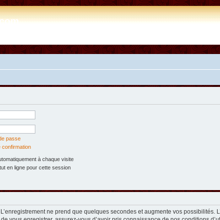
e.com
 de passe
 confirmation
tomatiquement à chaque visite
t en ligne pour cette session
. L’enregistrement ne prend que quelques secondes et augmente vos possibilités. 
 de vous enregistrer, assurez-vous d’avoir pris connaissance de nos conditions d’util