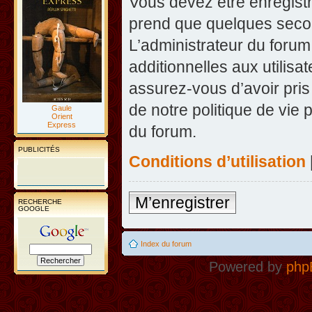
Vous devez être enregist
prend que quelques secon
L’administrateur du foru
additionnelles aux utilisa
assurez-vous d’avoir pris
de notre politique de vie 
Gaule
Orient
Express
du forum.
PUBLICITÉS
Conditions d’utilisation
M’enregistrer
RECHERCHE
GOOGLE
Index du forum
Powered by
php