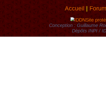
Accueil
|
Foru
Site proté
Conception : Guillaume Rou
Dèpôts INPI / 