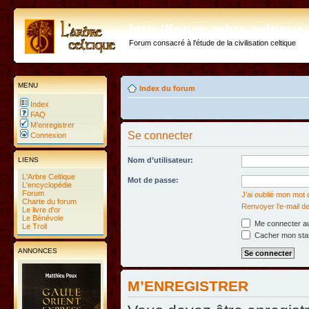
http://forum.arbre-celtiqu
Forum consacré à l'étude de la civilisation celtique
MENU
Index du forum
Index
FAQ
M’enregistrer
Se connecter
Connexion
LIENS
Nom d’utilisateur:
L'Arbre Celtique
Mot de passe:
L'encyclopédie
Forum
J’ai oublié mon mot
Charte du forum
Renvoyer l’e-mail de
Le livre d'or
Le Bénévole
Me connecter au
Le Troll
Cacher mon statu
ANNONCES
M’ENREGISTRER