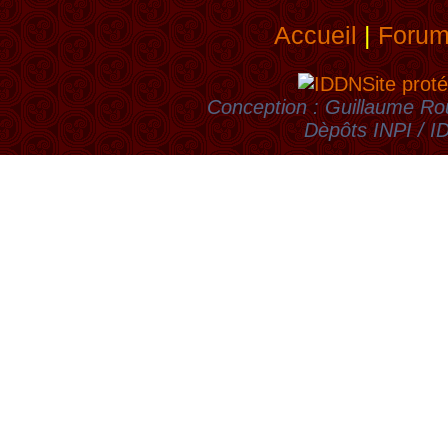
Accueil
|
Foru
Site proté
Conception : Guillaume Rou
Dèpôts INPI / 