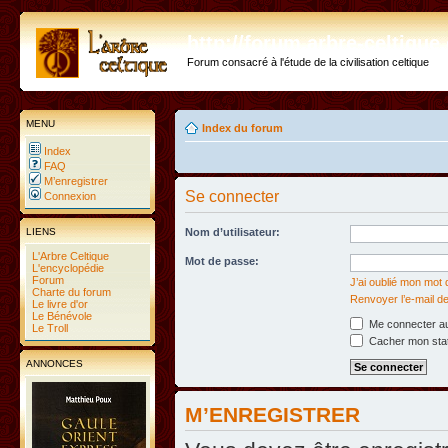
http://forum.arbre-celtiqu
Forum consacré à l'étude de la civilisation celtique
MENU
Index du forum
Index
FAQ
M’enregistrer
Se connecter
Connexion
LIENS
Nom d’utilisateur:
L'Arbre Celtique
Mot de passe:
L'encyclopédie
Forum
J’ai oublié mon mot
Charte du forum
Renvoyer l’e-mail de
Le livre d'or
Le Bénévole
Me connecter au
Le Troll
Cacher mon statu
ANNONCES
M’ENREGISTRER