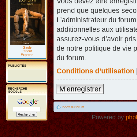
Vous devez être enregist
prend que quelques secon
L’administrateur du foru
additionnelles aux utilisa
assurez-vous d’avoir pris
de notre politique de vie 
Gaule
Orient
Express
du forum.
PUBLICITÉS
Conditions d’utilisation
M’enregistrer
RECHERCHE
GOOGLE
Index du forum
Powered by
php