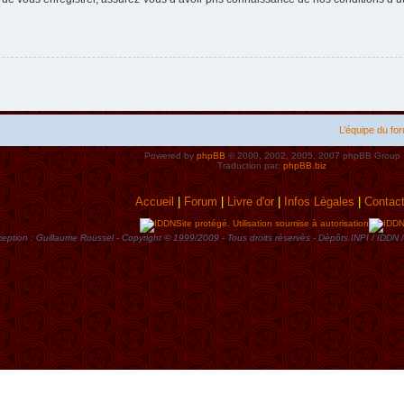
L’équipe du fo
Powered by
phpBB
© 2000, 2002, 2005, 2007 phpBB Group
Traduction par:
phpBB.biz
Accueil
|
Forum
|
Livre d'or
|
Infos Lègales
|
Contac
Site protégé. Utilisation soumise à autorisation
eption : Guillaume Roussel - Copyright © 1999/2009 - Tous droits rèservès - Dèpôts INPI / ID