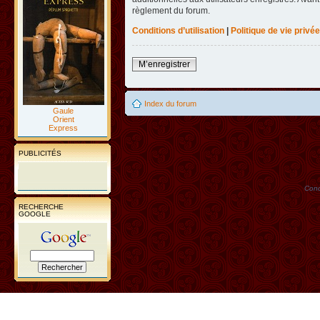
règlement du forum.
Conditions d’utilisation
|
Politique de vie privée
M’enregistrer
Index du forum
Gaule
Orient
Express
PUBLICITÉS
Conc
RECHERCHE
GOOGLE