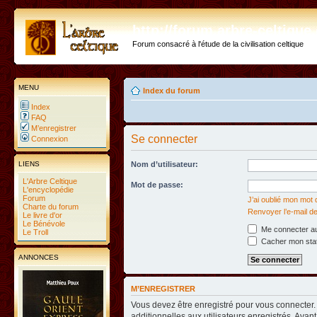
http://forum.arbre-celtiqu
Forum consacré à l'étude de la civilisation celtique
MENU
Index du forum
Index
FAQ
M’enregistrer
Se connecter
Connexion
LIENS
Nom d’utilisateur:
L'Arbre Celtique
Mot de passe:
L'encyclopédie
Forum
J’ai oublié mon mot
Charte du forum
Renvoyer l’e-mail de
Le livre d'or
Le Bénévole
Me connecter au
Le Troll
Cacher mon statu
ANNONCES
M’ENREGISTRER
Vous devez être enregistré pour vous connecter
additionnelles aux utilisateurs enregistrés. Avant