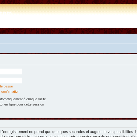
e.com
 de passe
 confirmation
tomatiquement à chaque visite
t en ligne pour cette session
. L’enregistrement ne prend que quelques secondes et augmente vos possibilités. 
 de vous enregistrer, assurez-vous d’avoir pris connaissance de nos conditions d’util