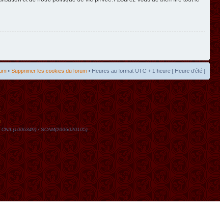
rum
•
Supprimer les cookies du forum
• Heures au format UTC + 1 heure [ Heure d’été ]
t
DN / CNIL(1006349) / SCAM(2006020105)