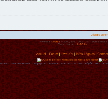
L’équipe du fo
Powered by
phpBB
© 2000, 2002, 2005, 2007 phpBB Group
Traduction par:
phpBB.biz
Accueil
|
Forum
|
Livre d'or
|
Infos Lègales
|
Contac
Site protégé. Utilisation soumise à autorisation
eption : Guillaume Roussel - Copyright © 1999/2009 - Tous droits rèservès - Dèpôts INPI / ID