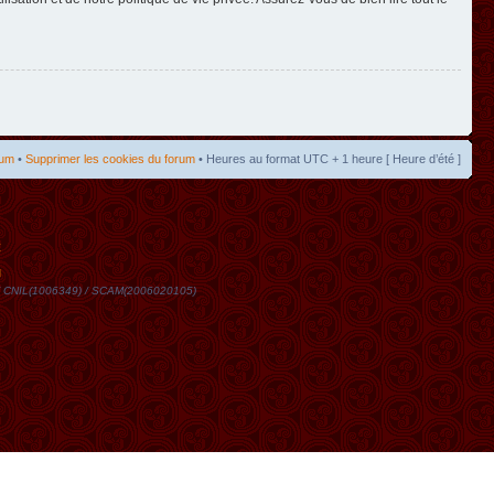
rum
•
Supprimer les cookies du forum
• Heures au format UTC + 1 heure [ Heure d’été ]
t
DN / CNIL(1006349) / SCAM(2006020105)