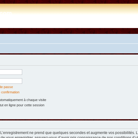
e.com
 de passe
 confirmation
tomatiquement à chaque visite
t en ligne pour cette session
. L’enregistrement ne prend que quelques secondes et augmente vos possibilités. 
 de vous enregistrer, assurez-vous d’avoir pris connaissance de nos conditions d’util