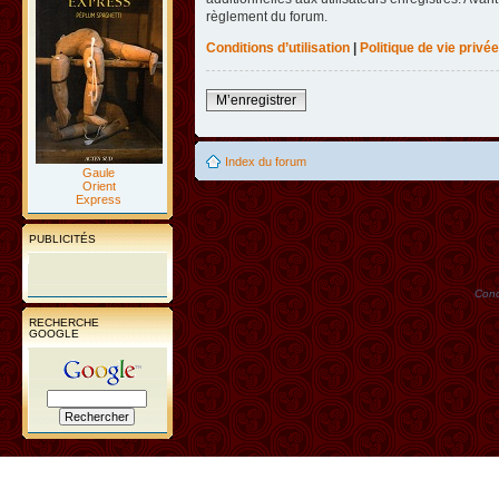
règlement du forum.
Conditions d’utilisation
|
Politique de vie privée
M’enregistrer
Index du forum
Gaule
Orient
Express
PUBLICITÉS
Conc
RECHERCHE
GOOGLE