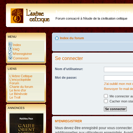
http://forum.arbre-celtiqu
Forum consacré à l'étude de la civilisation celtique
MENU
Index du forum
Index
FAQ
M’enregistrer
Se connecter
Connexion
LIENS
Nom d’utilisateur:
L'Arbre Celtique
Mot de passe:
L'encyclopédie
Forum
J’ai oublié mon mot
Charte du forum
Renvoyer l’e-mail de
Le livre d'or
Le Bénévole
Me connecter au
Le Troll
Cacher mon statu
ANNONCES
M’ENREGISTRER
Vous devez être enregistré pour vous connecter
additionnelles aux utilisateurs enregistrés. Avant