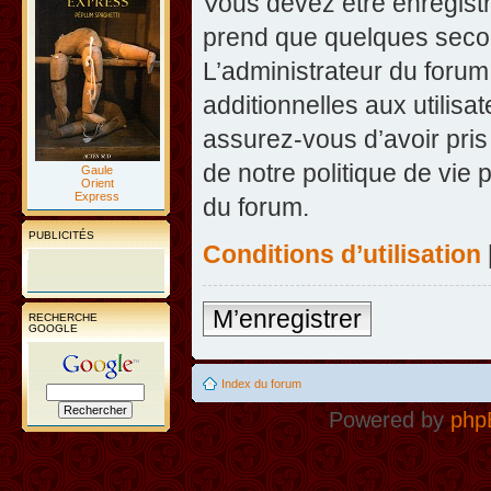
Vous devez être enregist
prend que quelques secon
L’administrateur du foru
additionnelles aux utilisa
assurez-vous d’avoir pris
de notre politique de vie 
Gaule
Orient
Express
du forum.
PUBLICITÉS
Conditions d’utilisation
M’enregistrer
RECHERCHE
GOOGLE
Index du forum
Powered by
php