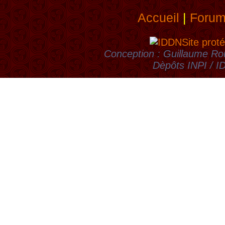
Accueil
|
Foru
Site proté
Conception : Guillaume Rou
Dèpôts INPI / 