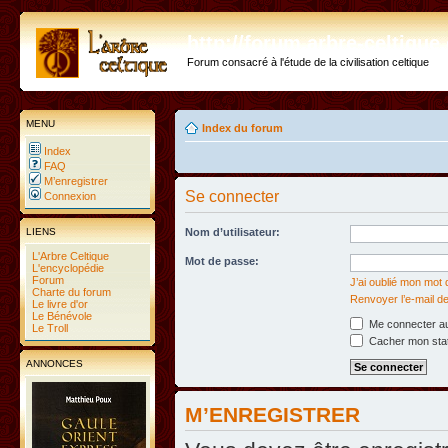
http://forum.arbre-celtiqu
Forum consacré à l'étude de la civilisation celtique
MENU
Index du forum
Index
FAQ
M’enregistrer
Se connecter
Connexion
LIENS
Nom d’utilisateur:
L'Arbre Celtique
Mot de passe:
L'encyclopédie
Forum
J’ai oublié mon mot
Charte du forum
Renvoyer l’e-mail de
Le livre d'or
Le Bénévole
Me connecter au
Le Troll
Cacher mon statu
ANNONCES
M’ENREGISTRER