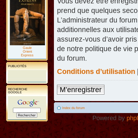
Vous devez être enregist
prend que quelques secon
L’administrateur du foru
additionnelles aux utilisa
assurez-vous d’avoir pris
de notre politique de vie 
Gaule
Orient
Express
du forum.
PUBLICITÉS
Conditions d’utilisation
M’enregistrer
RECHERCHE
GOOGLE
Index du forum
Powered by
php