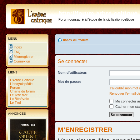
http://forum.arbre-celtiqu
Forum consacré à l'étude de la civilisation celtique
MENU
Index du forum
Index
FAQ
M’enregistrer
Se connecter
Connexion
LIENS
Nom d’utilisateur:
L'Arbre Celtique
Mot de passe:
L'encyclopédie
Forum
J’ai oublié mon mot
Charte du forum
Renvoyer l’e-mail de
Le livre d'or
Le Bénévole
Me connecter au
Le Troll
Cacher mon statu
ANNONCES
M’ENREGISTRER