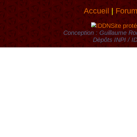
Accueil
|
Foru
Site proté
Conception : Guillaume Rou
Dèpôts INPI / 