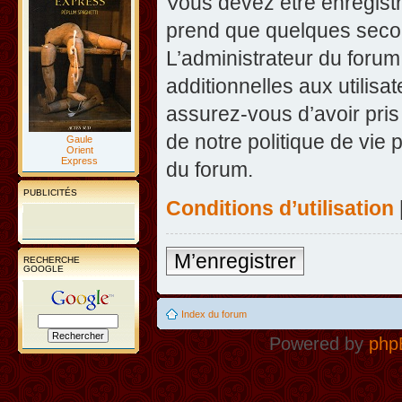
Vous devez être enregist
prend que quelques secon
L’administrateur du foru
additionnelles aux utilisa
assurez-vous d’avoir pris
de notre politique de vie 
Gaule
Orient
Express
du forum.
PUBLICITÉS
Conditions d’utilisation
M’enregistrer
RECHERCHE
GOOGLE
Index du forum
Powered by
php