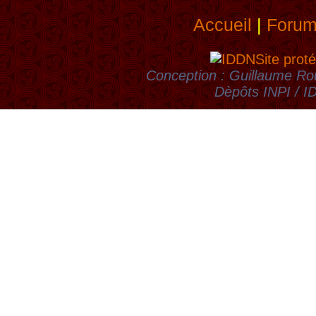
Accueil
|
Foru
Site proté
Conception : Guillaume Rou
Dèpôts INPI / 