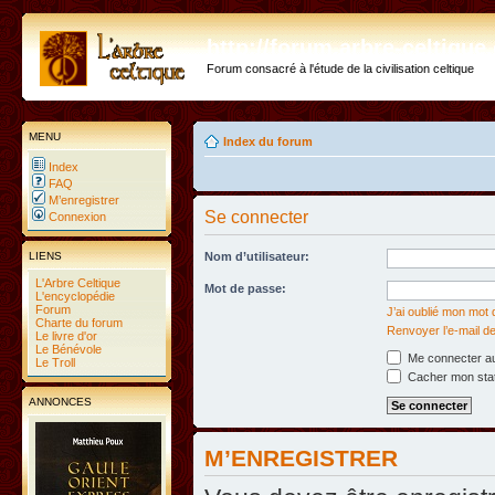
http://forum.arbre-celtiqu
Forum consacré à l'étude de la civilisation celtique
MENU
Index du forum
Index
FAQ
M’enregistrer
Se connecter
Connexion
LIENS
Nom d’utilisateur:
L'Arbre Celtique
Mot de passe:
L'encyclopédie
Forum
J’ai oublié mon mot
Charte du forum
Renvoyer l’e-mail de
Le livre d'or
Le Bénévole
Me connecter au
Le Troll
Cacher mon statu
ANNONCES
M’ENREGISTRER