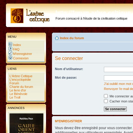
http://forum.arbre-celtiqu
Forum consacré à l'étude de la civilisation celtique
MENU
Index du forum
Index
FAQ
M’enregistrer
Se connecter
Connexion
LIENS
Nom d’utilisateur:
L'Arbre Celtique
Mot de passe:
L'encyclopédie
Forum
J’ai oublié mon mot
Charte du forum
Renvoyer l’e-mail de
Le livre d'or
Le Bénévole
Me connecter au
Le Troll
Cacher mon statu
ANNONCES
M’ENREGISTRER
Vous devez être enregistré pour vous connecter
additionnelles aux utilisateurs enregistrés. Avant