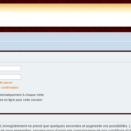
e.com
 de passe
 confirmation
tomatiquement à chaque visite
t en ligne pour cette session
. L’enregistrement ne prend que quelques secondes et augmente vos possibilités. 
 de vous enregistrer, assurez-vous d’avoir pris connaissance de nos conditions d’util