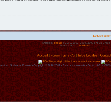
L’équipe du fo
Powered by
phpBB
© 2000, 2002, 2005, 2007 phpBB Group
Traduction par:
phpBB.biz
Accueil
|
Forum
|
Livre d'or
|
Infos Lègales
|
Contac
Site protégé. Utilisation soumise à autorisation
eption : Guillaume Roussel - Copyright © 1999/2009 - Tous droits rèservès - Dèpôts INPI / ID