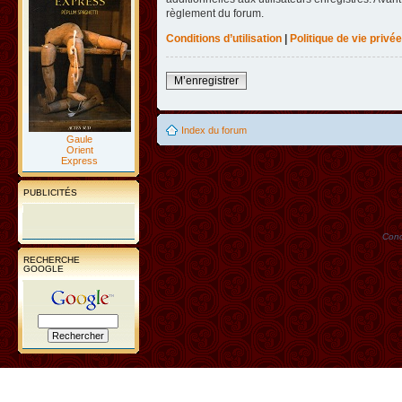
règlement du forum.
Conditions d’utilisation
|
Politique de vie privée
M’enregistrer
Index du forum
Gaule
Orient
Express
PUBLICITÉS
Conc
RECHERCHE
GOOGLE