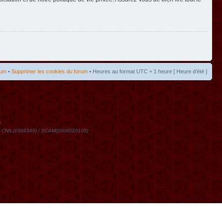
rum
•
Supprimer les cookies du forum
• Heures au format UTC + 1 heure [ Heure d’été ]
t
DN / CNIL(1006349) / SCAM(2006020105)