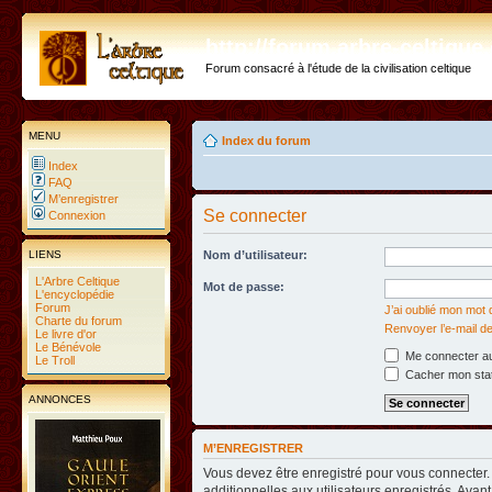
http://forum.arbre-celtiqu
Forum consacré à l'étude de la civilisation celtique
MENU
Index du forum
Index
FAQ
M’enregistrer
Se connecter
Connexion
LIENS
Nom d’utilisateur:
L'Arbre Celtique
Mot de passe:
L'encyclopédie
Forum
J’ai oublié mon mot
Charte du forum
Renvoyer l’e-mail de
Le livre d'or
Le Bénévole
Me connecter au
Le Troll
Cacher mon statu
ANNONCES
M’ENREGISTRER
Vous devez être enregistré pour vous connecter
additionnelles aux utilisateurs enregistrés. Avant