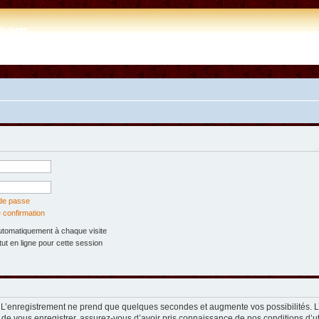
e.com
 de passe
 confirmation
tomatiquement à chaque visite
t en ligne pour cette session
. L’enregistrement ne prend que quelques secondes et augmente vos possibilités. 
 de vous enregistrer, assurez-vous d’avoir pris connaissance de nos conditions d’util