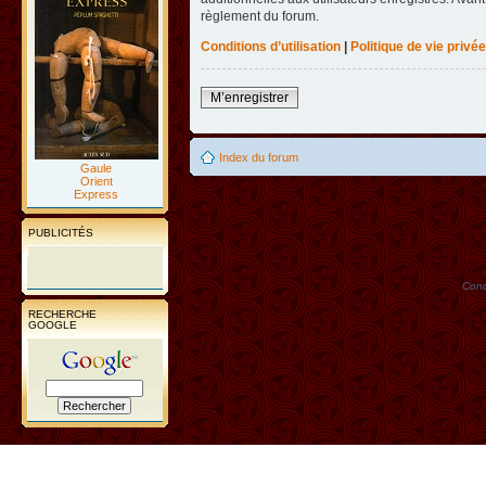
règlement du forum.
Conditions d’utilisation
|
Politique de vie privée
M’enregistrer
Index du forum
Gaule
Orient
Express
PUBLICITÉS
Conc
RECHERCHE
GOOGLE