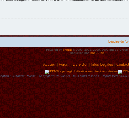
L’équipe du fo
Powered by
phpBB
© 2000, 2002, 2005, 2007 phpBB Group
Traduction par:
phpBB.biz
Accueil
|
Forum
|
Livre d'or
|
Infos Lègales
|
Contac
Site protégé. Utilisation soumise à autorisation
eption : Guillaume Roussel - Copyright © 1999/2009 - Tous droits rèservès - Dèpôts INPI / ID