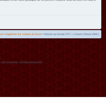
rum
•
Supprimer les cookies du forum
• Heures au format UTC + 1 heure [ Heure d’été ]
t
DN / CNIL(1006349) / SCAM(2006020105)