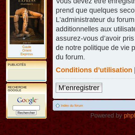
Vous devez être enregist
prend que quelques secon
L’administrateur du foru
additionnelles aux utilisa
assurez-vous d’avoir pris
de notre politique de vie 
Gaule
Orient
Express
du forum.
PUBLICITÉS
Conditions d’utilisation
M’enregistrer
RECHERCHE
GOOGLE
Index du forum
Powered by
php