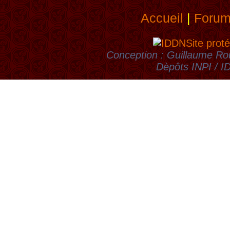
Accueil
|
Foru
Site proté
Conception : Guillaume Rou
Dèpôts INPI / 