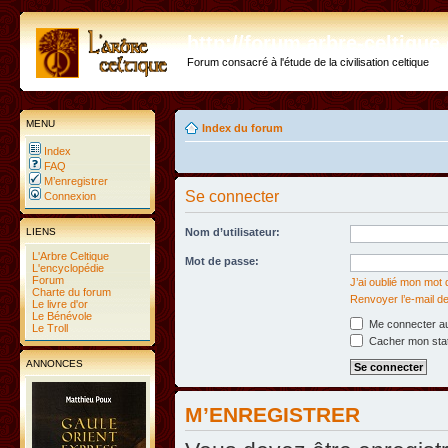
http://forum.arbre-celtiqu
Forum consacré à l'étude de la civilisation celtique
MENU
Index du forum
Index
FAQ
M’enregistrer
Se connecter
Connexion
LIENS
Nom d’utilisateur:
L'Arbre Celtique
Mot de passe:
L'encyclopédie
Forum
J’ai oublié mon mot
Charte du forum
Renvoyer l’e-mail de
Le livre d'or
Le Bénévole
Me connecter au
Le Troll
Cacher mon statu
ANNONCES
M’ENREGISTRER