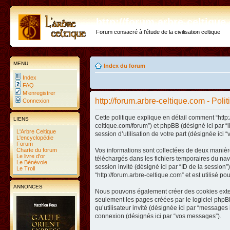
http://forum.arbre-celtiqu
Forum consacré à l'étude de la civilisation celtique
MENU
Index du forum
Index
FAQ
M’enregistrer
http://forum.arbre-celtique.com - Poli
Connexion
Cette politique explique en détail comment “http:/
LIENS
celtique.com/forum”) et phpBB (désigné ici par “
L'Arbre Celtique
session d’utilisation de votre part (désignée ici “
L'encyclopédie
Forum
Charte du forum
Vos informations sont collectées de deux manière
Le livre d'or
téléchargés dans les fichiers temporaires du navig
Le Bénévole
session invité (désigné ici par “ID de la sessio
Le Troll
“http://forum.arbre-celtique.com” et est utilisé p
ANNONCES
Nous pouvons également créer des cookies extern
seulement les pages créées par le logiciel phpBB
qu’utilisateur invité (désignée ici par “messages 
connexion (désignés ici par “vos messages”).