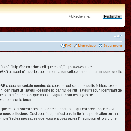
Recherche avancée
FAQ
M’enregistrer
Se connecter
 “nos”, “http://forum.arbre-celtique.com”, “https://www.arbre-
BB”) utilisent n’importe quelle information collectée pendant n’importe quelle
BB créera un certain nombre de cookies, qui sont des petits fichiers textes
ntifiant utilisateur (désigné ici par “ID de l’utilisateur”) et un identifiant de
kie sera créé une fois que vous naviguerez sur les sujets de
vigation sur le forum .
 que ceux-ci soient hors de portée du document qui est prévu pour couvrir
us collectons. Ceci peut être, et n’est pas limité à: la publication en tant
e compte”) et les messages que vous envoyez après l’inscription et lors d’une