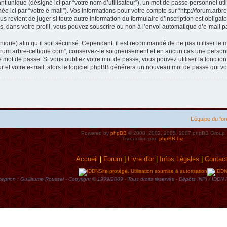
t unique (désigné ici par “votre nom d’utilisateur”), un mot de passe personnel util
e ici par “votre e-mail”). Vos informations pour votre compte sur “http://forum.arb
s revient de juger si toute autre information du formulaire d’inscription est obliga
, dans votre profil, vous pouvez souscrire ou non à l’envoi automatique d’e-mail pa
ique) afin qu’il soit sécurisé. Cependant, il est recommandé de ne pas utiliser le 
forum.arbre-celtique.com”, conservez-le soigneusement et en aucun cas une personne
mot de passe. Si vous oubliez votre mot de passe, vous pouvez utiliser la fonctio
ur et votre e-mail, alors le logiciel phpBB générera un nouveau mot de passe qui v
L’équipe du fo
Powered by
phpBB
© 2000, 2002, 2005, 2007 phpBB Group
Traduction par:
phpBB.biz
Accueil
|
Forum
|
Livre d'or
|
Infos Lègales
|
Contac
Site protégé. Utilisation soumise à autorisation
eption : Guillaume Roussel - Copyright © 1999/2009 - Tous droits rèservès - Dèpôts INPI / ID