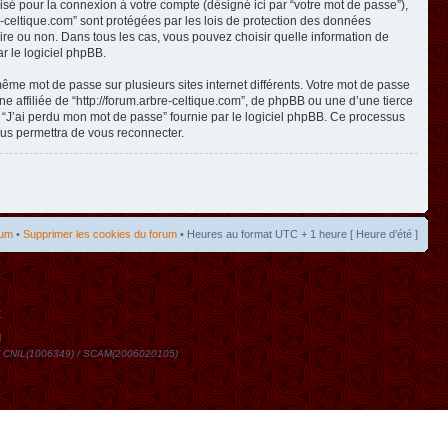
isé pour la connexion à votre compte (désigné ici par “votre mot de passe”),
re-celtique.com” sont protégées par les lois de protection des données
toire ou non. Dans tous les cas, vous pouvez choisir quelle information de
r le logiciel phpBB.
même mot de passe sur plusieurs sites internet différents. Votre mot de passe
 affiliée de “http://forum.arbre-celtique.com”, de phpBB ou une d’une tierce
n “J’ai perdu mon mot de passe” fournie par le logiciel phpBB. Ce processus
ous permettra de vous reconnecter.
rum
•
Supprimer les cookies du forum
• Heures au format UTC + 1 heure [ Heure d’été ]
t
DN / CNIL(1006349) / SCAM(2006020105)