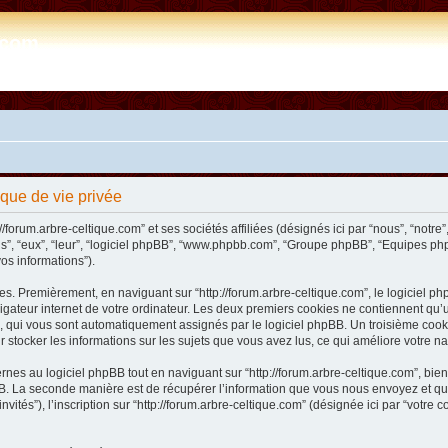
e.com
tique de vie privée
/forum.arbre-celtique.com” et ses sociétés affiliées (désignés ici par “nous”, “notre”,
ils”, “eux”, “leur”, “logiciel phpBB”, “www.phpbb.com”, “Groupe phpBB”, “Equipes php
vos informations”).
s. Premièrement, en naviguant sur “http://forum.arbre-celtique.com”, le logiciel php
ateur internet de votre ordinateur. Les deux premiers cookies ne contiennent qu’un ide
n”), qui vous sont automatiquement assignés par le logiciel phpBB. Un troisième coo
our stocker les informations sur les sujets que vous avez lus, ce qui améliore votre na
es au logiciel phpBB tout en naviguant sur “http://forum.arbre-celtique.com”, bien
. La seconde manière est de récupérer l’information que vous nous envoyez et que no
invités”), l’inscription sur “http://forum.arbre-celtique.com” (désignée ici par “votr