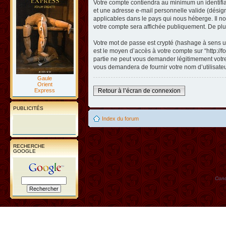
Votre compte contiendra au minimum un identifian
et une adresse e-mail personnelle valide (désigné
applicables dans le pays qui nous héberge. Il nou
votre compte sera affichée publiquement. De plus
Votre mot de passe est crypté (hashage à sens un
est le moyen d’accès à votre compte sur “http://
partie ne peut vous demander légitimement votre 
vous demandera de fournir votre nom d’utilisate
Gaule
Orient
Express
Retour à l’écran de connexion
PUBLICITÉS
Index du forum
RECHERCHE
GOOGLE
Conc