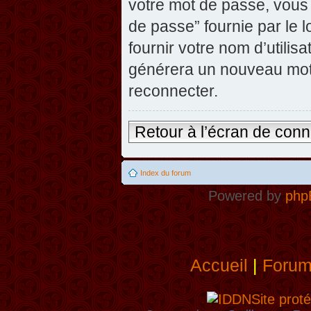
votre mot de passe, vous 
de passe” fournie par le
fournir votre nom d’utilisa
générera un nouveau mot
reconnecter.
Retour à l’écran de con
Index du forum
Powered by
php
Accueil
|
Foru
Site proté