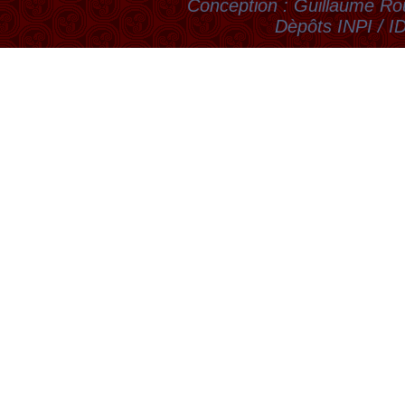
Conception : Guillaume Rou
Dèpôts INPI / 