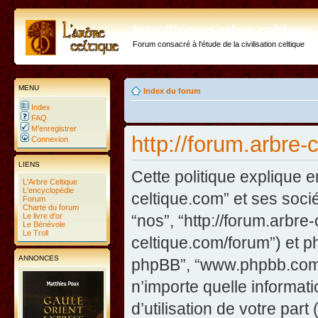
http://forum.arbre-celtiqu
Forum consacré à l'étude de la civilisation celtique
MENU
Index du forum
Index
FAQ
M’enregistrer
http://forum.arbre-
Connexion
LIENS
Cette politique explique e
L'Arbre Celtique
L'encyclopédie
celtique.com” et ses sociét
Forum
Charte du forum
Le livre d'or
“nos”, “http://forum.arbre
Le Bénévole
Le Troll
celtique.com/forum”) et php
ANNONCES
phpBB”, “www.phpbb.com”
n’importe quelle informat
d’utilisation de votre part