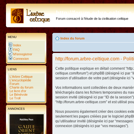
http://forum.arbre-celtiqu
Forum consacré à l'étude de la civilisation celtique
MENU
Index du forum
Index
FAQ
M’enregistrer
http://forum.arbre-celtique.com - Poli
Connexion
Cette politique explique en détail comment “http:/
LIENS
celtique.com/forum”) et phpBB (désigné ici par “
L'Arbre Celtique
session d’utilisation de votre part (désignée ici “
L'encyclopédie
Forum
Charte du forum
Vos informations sont collectées de deux manière
Le livre d'or
téléchargés dans les fichiers temporaires du navig
Le Bénévole
session invité (désigné ici par “ID de la sessio
Le Troll
“http://forum.arbre-celtique.com” et est utilisé p
ANNONCES
Nous pouvons également créer des cookies extern
seulement les pages créées par le logiciel phpBB
qu’utilisateur invité (désignée ici par “messages 
connexion (désignés ici par “vos messages”).