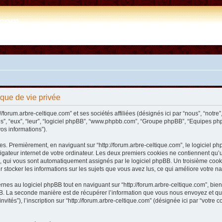
e.com
tique de vie privée
/forum.arbre-celtique.com” et ses sociétés affiliées (désignés ici par “nous”, “notre”,
ils”, “eux”, “leur”, “logiciel phpBB”, “www.phpbb.com”, “Groupe phpBB”, “Equipes php
vos informations”).
s. Premièrement, en naviguant sur “http://forum.arbre-celtique.com”, le logiciel php
ateur internet de votre ordinateur. Les deux premiers cookies ne contiennent qu’un ide
n”), qui vous sont automatiquement assignés par le logiciel phpBB. Un troisième coo
our stocker les informations sur les sujets que vous avez lus, ce qui améliore votre na
es au logiciel phpBB tout en naviguant sur “http://forum.arbre-celtique.com”, bien
. La seconde manière est de récupérer l’information que vous nous envoyez et que no
invités”), l’inscription sur “http://forum.arbre-celtique.com” (désignée ici par “votr