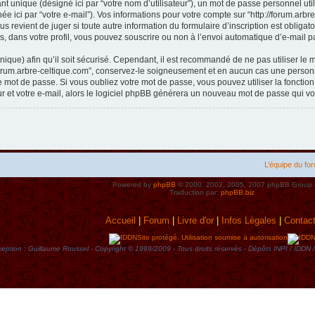
t unique (désigné ici par “votre nom d’utilisateur”), un mot de passe personnel util
e ici par “votre e-mail”). Vos informations pour votre compte sur “http://forum.arb
s revient de juger si toute autre information du formulaire d’inscription est obliga
, dans votre profil, vous pouvez souscrire ou non à l’envoi automatique d’e-mail pa
ique) afin qu’il soit sécurisé. Cependant, il est recommandé de ne pas utiliser le 
forum.arbre-celtique.com”, conservez-le soigneusement et en aucun cas une personne
mot de passe. Si vous oubliez votre mot de passe, vous pouvez utiliser la fonctio
ur et votre e-mail, alors le logiciel phpBB générera un nouveau mot de passe qui v
L’équipe du fo
Powered by
phpBB
© 2000, 2002, 2005, 2007 phpBB Group
Traduction par:
phpBB.biz
Accueil
|
Forum
|
Livre d'or
|
Infos Lègales
|
Contac
Site protégé. Utilisation soumise à autorisation
eption : Guillaume Roussel - Copyright © 1999/2009 - Tous droits rèservès - Dèpôts INPI / ID