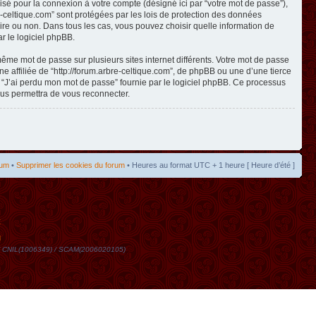
isé pour la connexion à votre compte (désigné ici par “votre mot de passe”),
re-celtique.com” sont protégées par les lois de protection des données
toire ou non. Dans tous les cas, vous pouvez choisir quelle information de
r le logiciel phpBB.
même mot de passe sur plusieurs sites internet différents. Votre mot de passe
 affiliée de “http://forum.arbre-celtique.com”, de phpBB ou une d’une tierce
n “J’ai perdu mon mot de passe” fournie par le logiciel phpBB. Ce processus
ous permettra de vous reconnecter.
rum
•
Supprimer les cookies du forum
• Heures au format UTC + 1 heure [ Heure d’été ]
t
DN / CNIL(1006349) / SCAM(2006020105)