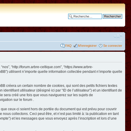
Recherche avancée
FAQ
M’enregistrer
Se connecter
 “nos”, “http://forum.arbre-celtique.com”, “https://www.arbre-
BB”) utilisent n’importe quelle information collectée pendant n’importe quelle
BB créera un certain nombre de cookies, qui sont des petits fichiers textes
ntifiant utilisateur (désigné ici par “ID de l’utilisateur”) et un identifiant de
kie sera créé une fois que vous naviguerez sur les sujets de
vigation sur le forum .
 que ceux-ci soient hors de portée du document qui est prévu pour couvrir
us collectons. Ceci peut être, et n’est pas limité à: la publication en tant
e compte”) et les messages que vous envoyez après l’inscription et lors d’une