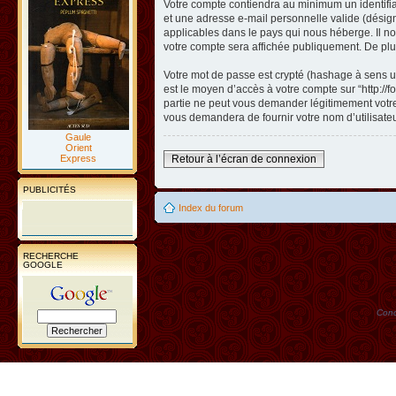
Votre compte contiendra au minimum un identifian
et une adresse e-mail personnelle valide (désigné
applicables dans le pays qui nous héberge. Il nou
votre compte sera affichée publiquement. De plus
Votre mot de passe est crypté (hashage à sens un
est le moyen d’accès à votre compte sur “http://
partie ne peut vous demander légitimement votre 
vous demandera de fournir votre nom d’utilisate
Gaule
Orient
Express
Retour à l’écran de connexion
PUBLICITÉS
Index du forum
RECHERCHE
GOOGLE
Conc