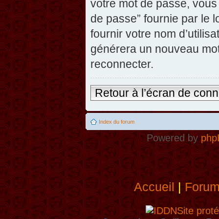
votre mot de passe, vous 
de passe” fournie par le
fournir votre nom d’utilisa
générera un nouveau mot
reconnecter.
Retour à l’écran de con
Index du forum
Powered by
php
Accueil
|
Foru
Site proté