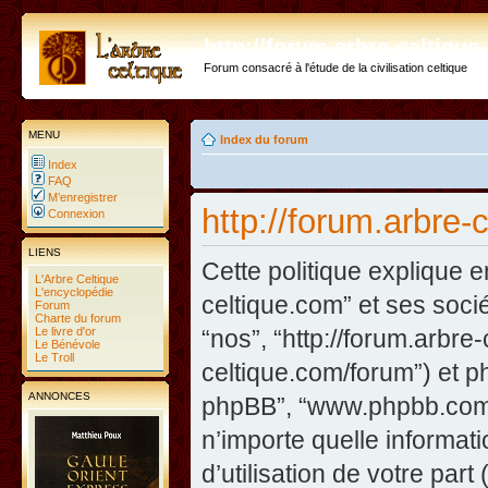
http://forum.arbre-celtiqu
Forum consacré à l'étude de la civilisation celtique
MENU
Index du forum
Index
FAQ
M’enregistrer
http://forum.arbre-
Connexion
LIENS
Cette politique explique e
L'Arbre Celtique
L'encyclopédie
celtique.com” et ses sociét
Forum
Charte du forum
Le livre d'or
“nos”, “http://forum.arbre
Le Bénévole
Le Troll
celtique.com/forum”) et php
ANNONCES
phpBB”, “www.phpbb.com”
n’importe quelle informat
d’utilisation de votre part