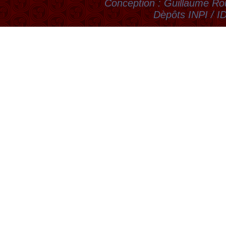
Conception : Guillaume Rou
Dèpôts INPI / 