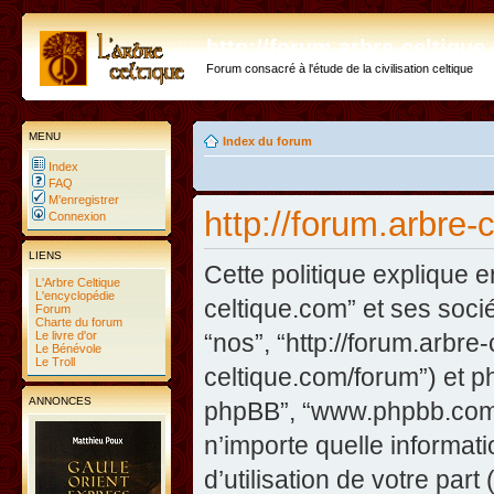
http://forum.arbre-celtiqu
Forum consacré à l'étude de la civilisation celtique
MENU
Index du forum
Index
FAQ
M’enregistrer
http://forum.arbre-
Connexion
LIENS
Cette politique explique e
L'Arbre Celtique
L'encyclopédie
celtique.com” et ses sociét
Forum
Charte du forum
Le livre d'or
“nos”, “http://forum.arbre
Le Bénévole
Le Troll
celtique.com/forum”) et php
ANNONCES
phpBB”, “www.phpbb.com”
n’importe quelle informat
d’utilisation de votre part