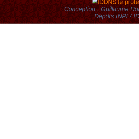
Site proté
Conception : Guillaume Rou
Dèpôts INPI / 