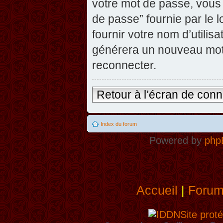
votre mot de passe, vous 
de passe” fournie par le
fournir votre nom d’utilisa
générera un nouveau mot
reconnecter.
Retour à l’écran de con
Index du forum
Powered by
php
Accueil
|
Foru
Site proté