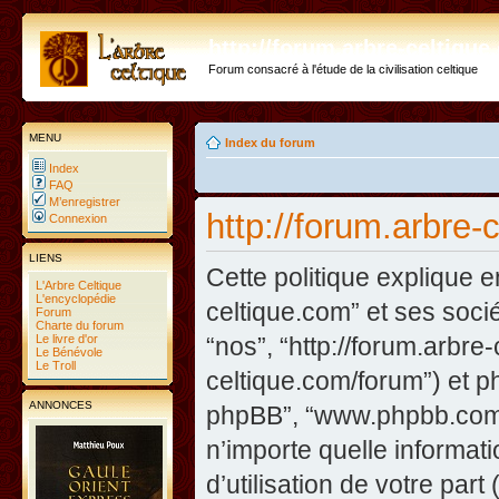
http://forum.arbre-celtiqu
Forum consacré à l'étude de la civilisation celtique
MENU
Index du forum
Index
FAQ
M’enregistrer
http://forum.arbre-
Connexion
LIENS
Cette politique explique e
L'Arbre Celtique
L'encyclopédie
celtique.com” et ses sociét
Forum
Charte du forum
Le livre d'or
“nos”, “http://forum.arbre
Le Bénévole
Le Troll
celtique.com/forum”) et php
ANNONCES
phpBB”, “www.phpbb.com”
n’importe quelle informat
d’utilisation de votre part