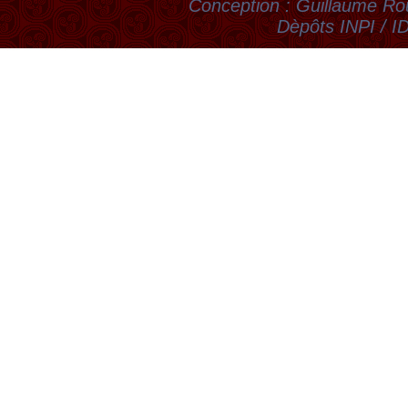
Conception : Guillaume Rou
Dèpôts INPI / 