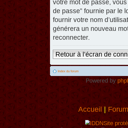
votre mot de passe, vous 
de passe” fournie par le
fournir votre nom d’utilisa
générera un nouveau mot
reconnecter.
Retour à l’écran de con
Index du forum
Powered by
php
Accueil
|
Foru
Site proté