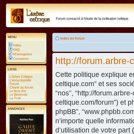
http://forum.arbre-celtiqu
Forum consacré à l'étude de la civilisation celtique
MENU
Index du forum
Index
FAQ
M’enregistrer
http://forum.arbre-
Connexion
LIENS
Cette politique explique e
L'Arbre Celtique
L'encyclopédie
celtique.com” et ses sociét
Forum
Charte du forum
Le livre d'or
“nos”, “http://forum.arbre
Le Bénévole
Le Troll
celtique.com/forum”) et php
ANNONCES
phpBB”, “www.phpbb.com”
n’importe quelle informat
d’utilisation de votre part