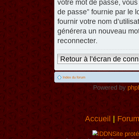
votre mot de passe, vous 
de passe” fournie par le
fournir votre nom d’utilisa
générera un nouveau mot
reconnecter.
Retour à l’écran de con
Index du forum
Powered by
php
Accueil
|
Foru
Site proté