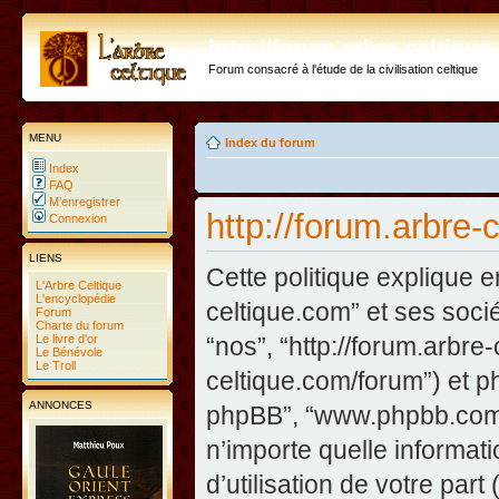
http://forum.arbre-celtiqu
Forum consacré à l'étude de la civilisation celtique
MENU
Index du forum
Index
FAQ
M’enregistrer
http://forum.arbre-
Connexion
LIENS
Cette politique explique e
L'Arbre Celtique
L'encyclopédie
celtique.com” et ses sociét
Forum
Charte du forum
Le livre d'or
“nos”, “http://forum.arbre
Le Bénévole
Le Troll
celtique.com/forum”) et php
ANNONCES
phpBB”, “www.phpbb.com”
n’importe quelle informat
d’utilisation de votre part