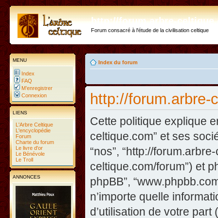
http://forum.arbre-celtiqu
Forum consacré à l'étude de la civilisation celtique
MENU
Index du forum
Index
FAQ
M’enregistrer
http://forum.arbre-
Connexion
LIENS
Cette politique explique e
L'Arbre Celtique
L'encyclopédie
celtique.com” et ses sociét
Forum
Charte du forum
Le livre d'or
“nos”, “http://forum.arbre
Le Bénévole
Le Troll
celtique.com/forum”) et php
ANNONCES
phpBB”, “www.phpbb.com”
n’importe quelle informat
d’utilisation de votre part