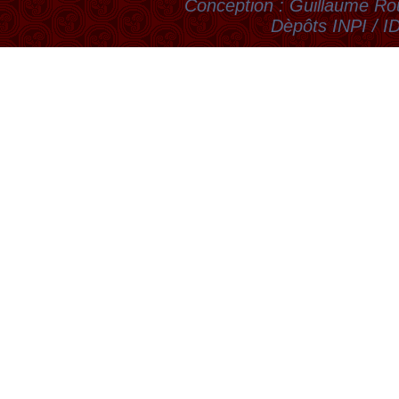
Conception : Guillaume Rou
Dèpôts INPI / 