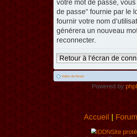
votre mot de passe, vous 
de passe” fournie par le
fournir votre nom d’utilisa
générera un nouveau mot
reconnecter.
Retour à l’écran de con
Index du forum
Powered by
php
Accueil
|
Foru
Site proté