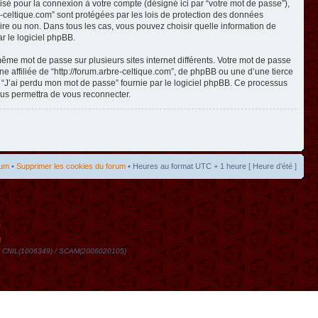
isé pour la connexion à votre compte (désigné ici par “votre mot de passe”),
re-celtique.com” sont protégées par les lois de protection des données
toire ou non. Dans tous les cas, vous pouvez choisir quelle information de
r le logiciel phpBB.
même mot de passe sur plusieurs sites internet différents. Votre mot de passe
 affiliée de “http://forum.arbre-celtique.com”, de phpBB ou une d’une tierce
n “J’ai perdu mon mot de passe” fournie par le logiciel phpBB. Ce processus
ous permettra de vous reconnecter.
rum
•
Supprimer les cookies du forum
• Heures au format UTC + 1 heure [ Heure d’été ]
t
DN / CNIL(1006349) / SCAM(2006020105)