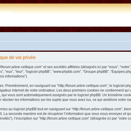
e.com
tique de vie privée
/forum.arbre-celtique.com” et ses sociétés affiliées (désignés ici par “nous”, “notre”,
ils”, “eux”, “leur”, “logiciel phpBB”, “www.phpbb.com”, “Groupe phpBB”, “Equipes php
vos informations”).
s. Premièrement, en naviguant sur “http://forum.arbre-celtique.com”, le logiciel php
ateur internet de votre ordinateur. Les deux premiers cookies ne contiennent qu’un ide
n”), qui vous sont automatiquement assignés par le logiciel phpBB. Un troisième coo
our stocker les informations sur les sujets que vous avez lus, ce qui améliore votre na
es au logiciel phpBB tout en naviguant sur “http://forum.arbre-celtique.com”, bien
. La seconde manière est de récupérer l’information que vous nous envoyez et que no
invités”), l’inscription sur “http://forum.arbre-celtique.com” (désignée ici par “votr