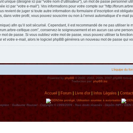
t unique (désigné ici par “votre nom d’utilisateur”), un mot de passe personnel util
e ici par “votre e-mail”). Vos informations pour votre compte sur “http://forum.arb
s revient de juger si toute autre information du formulaire d’inscription est obliga
, dans votre profil, vous pouvez souscrire ou non à l’envoi automatique d’e-mail pa
ique) afin qu’il soit sécurisé. Cependant, il est recommandé de ne pas utiliser le 
forum.arbre-celtique.com”, conservez-le soigneusement et en aucun cas une personne
mot de passe. Si vous oubliez votre mot de passe, vous pouvez utiliser la fonctio
ur et votre e-mail, alors le logiciel phpBB générera un nouveau mot de passe qui v
L’équipe du fo
Powered by
phpBB
© 2000, 2002, 2005, 2007 phpBB Group
Traduction par:
phpBB.biz
Accueil
|
Forum
|
Livre d'or
|
Infos Lègales
|
Contac
Site protégé. Utilisation soumise à autorisation
eption : Guillaume Roussel - Copyright © 1999/2009 - Tous droits rèservès - Dèpôts INPI / ID