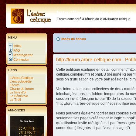
http://forum.arbre-celtiqu
Forum consacré à l'étude de la civilisation celtique
MENU
Index du forum
Index
FAQ
M’enregistrer
http://forum.arbre-celtique.com - Poli
Connexion
Cette politique explique en détail comment “http:/
LIENS
celtique.com/forum”) et phpBB (désigné ici par “
L'Arbre Celtique
session d’utilisation de votre part (désignée ici “
L'encyclopédie
Forum
Charte du forum
Vos informations sont collectées de deux manière
Le livre d'or
téléchargés dans les fichiers temporaires du navig
Le Bénévole
session invité (désigné ici par “ID de la sessio
Le Troll
“http://forum.arbre-celtique.com” et est utilisé p
ANNONCES
Nous pouvons également créer des cookies extern
seulement les pages créées par le logiciel phpBB
qu’utilisateur invité (désignée ici par “messages 
connexion (désignés ici par “vos messages”).