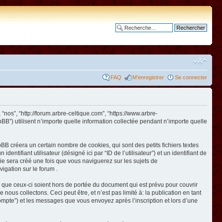
Recherche avancée
FAQ
M’enregistrer
Se connecter
 “nos”, “http://forum.arbre-celtique.com”, “https://www.arbre-
BB”) utilisent n’importe quelle information collectée pendant n’importe quelle
BB créera un certain nombre de cookies, qui sont des petits fichiers textes
ntifiant utilisateur (désigné ici par “ID de l’utilisateur”) et un identifiant de
kie sera créé une fois que vous naviguerez sur les sujets de
vigation sur le forum .
 que ceux-ci soient hors de portée du document qui est prévu pour couvrir
us collectons. Ceci peut être, et n’est pas limité à: la publication en tant
e compte”) et les messages que vous envoyez après l’inscription et lors d’une