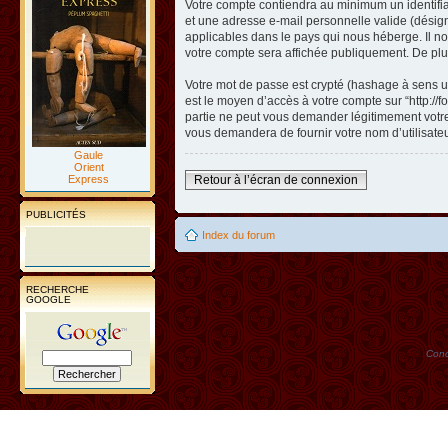
Votre compte contiendra au minimum un identifian
et une adresse e-mail personnelle valide (désigné
applicables dans le pays qui nous héberge. Il nou
votre compte sera affichée publiquement. De plus
Votre mot de passe est crypté (hashage à sens un
est le moyen d’accès à votre compte sur “http://
partie ne peut vous demander légitimement votre 
vous demandera de fournir votre nom d’utilisate
Gaule
Orient
Express
Retour à l’écran de connexion
PUBLICITÉS
Index du forum
RECHERCHE
GOOGLE
Conc